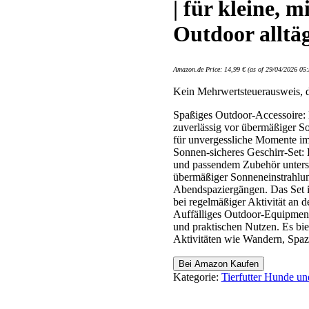
| für kleine, 
Outdoor alltä
Amazon.de Price:
14,99
€
(as of 29/04/2026 05
Kein Mehrwertsteuerausweis, 
Spaßiges Outdoor-Accessoire: M
zuverlässig vor übermäßiger S
für unvergessliche Momente im
Sonnen-sicheres Geschirr-Set:
und passendem Zubehör unterstü
übermäßiger Sonneneinstrahlu
Abendspaziergängen. Das Set is
bei regelmäßiger Aktivität an de
Auffälliges Outdoor-Equipment
und praktischen Nutzen. Es biet
Aktivitäten wie Wandern, Spazi
Bei Amazon Kaufen
Kategorie:
Tierfutter Hunde u