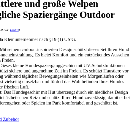
mittlere und große Welpen
gliche Spaziergänge Outdoor
:50 PST-
Details
)
da Kleinunternehmer nach §19 (1) UStG.
it seinem cartoon-inspirierten Design schützt dieses Set Ihren Hund
onneneinstrahlung. Es bietet Komfort und ein entzückendes Aussehen
 Freien.
 Dieses kleine Hundespazierganggeschirr mit UV-Schutzfunktionen
tzt sichere und angenehme Zeit im Freien. Es schützt Haustiere vor
ng während täglicher Bewegungseinheiten wie Morgenläufen oder
t vielseitig einsetzbar und fördert das Wohlbefinden Ihres Hundes
r frischen Luft.
: Das Hundegeschirr mit Hut überzeugt durch ein niedliches Design
et ästhetischen Reiz und schützt Ihren Hund zuverlässig, damit er bei
erengehen oder Spielen im Park komfortabel und geschützt ist.
nd Zubehör