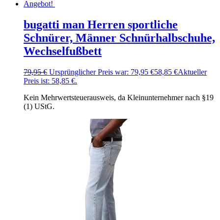
Angebot!
bugatti man Herren sportliche
Schnürer, Männer Schnürhalbschuhe,
Wechselfußbett
79,95
€
Ursprünglicher Preis war: 79,95 €
58,85
€
Aktueller
Preis ist: 58,85 €.
Kein Mehrwertsteuerausweis, da Kleinunternehmer nach §19
(1) UStG.