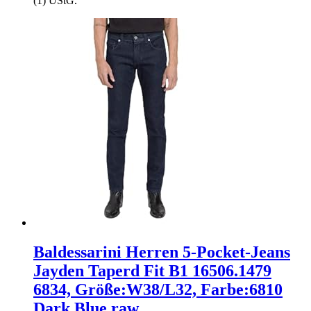
(1) UStG.
Baldessarini Herren 5-Pocket-Jeans
Jayden Taperd Fit B1 16506.1479
6834, Größe:W38/L32, Farbe:6810
Dark Blue raw