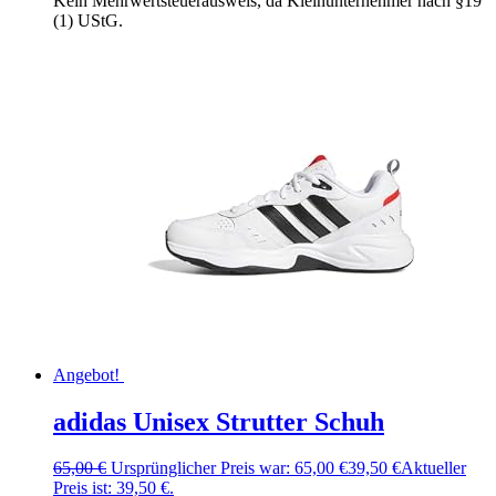
Kein Mehrwertsteuerausweis, da Kleinunternehmer nach §19
(1) UStG.
Angebot!
adidas Unisex Strutter Schuh
65,00
€
Ursprünglicher Preis war: 65,00 €
39,50
€
Aktueller
Preis ist: 39,50 €.