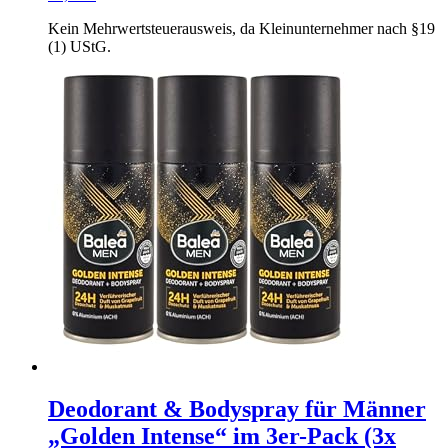
Kein Mehrwertsteuerausweis, da Kleinunternehmer nach §19
(1) UStG.
Deodorant & Bodyspray für Männer
„Golden Intense“ im 3er-Pack (3x