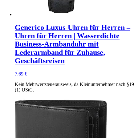
Generico Luxus-Uhren für Herren –
Uhren für Herren | Wasserdichte
Business-Armbanduhr mit
Lederarmband für Zuhause,
Geschäftsreisen
7,69
€
Kein Mehrwertsteuerausweis, da Kleinunternehmer nach §19
(1) UStG.