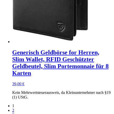
Generisch Geldbörse for Herren,
Slim Wallet, RFID Geschützter
Geldbeutel, Slim Portemonnaie für 8
Karten
39,00
€
Kein Mehrwertsteuerausweis, da Kleinunternehmer nach §19
(1) UStG.
1
2