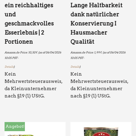
ein reichhaltiges
Lange Haltbarkeit
und
dank natürlicher
geschmackvolles
Konservierung I
Esserlebnis | 2
Hausmacher
Portionen
Qualität
Amazon.de Price:
10,50
€
(as of 06/04/2026
Amazon.de Price:
1,99
€
(as of 06/04/2026
10:05 PST-
10:05 PST-
Details
)
Details
)
Kein
Kein
Mehrwertsteuerausweis,
Mehrwertsteuerausweis,
da Kleinunternehmer
da Kleinunternehmer
nach §19 (1) UStG.
nach §19 (1) UStG.
Angebot!