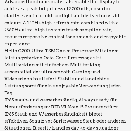
Advanced luminous materials enable the display to
achieve a peak brightness of 3200 nits, ensuring
clarity even in bright sunlight and delivering vivid
colours. A 120Hz high refresh rate, combined with a
2560Hz ultra-high insteous touch sampling rate,
ensures responsive control for a smooth and enjoyable
experience.
Helio G200-Ultra, TSMC 6 nm Prozessor: Mit einem
leistungsstarken Octa-Core-Prozessor, es ist
Multitasking mit einfachem Multitasking
ausgestattet, der ultra-smooth Gaming und
Videoerlebnisse liefert. Stabile und langlebige
Leistung sorgt für eine enjoyable Verwendung jeden
Tag.
IP65 staub- und wasserbeständig, Always ready für
Herausforderungen: REDMI Note 15 Pro unterstützt
IP65 Staub und Wasserbeständigkeit, bietet
effektiven Schutz vor Spritzwasser, Staub oder anderen
Situationen. It easily handles day-to-day situations