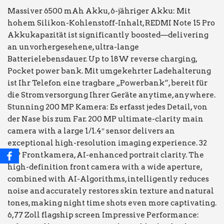
Massiver 6500 mAh Akku, 6-jähriger Akku: Mit
hohem Silikon-Kohlenstoff-Inhalt, REDMI Note 15 Pro
Akkukapazität ist significantly boosted—delivering
an unvorhergesehene, ultra-lange
Batterielebensdauer. Up to 18W reverse charging,
Pocket power bank. Mit umgekehrter Ladehalterung
ist Ihr Telefon eine tragbare „Powerbank“, bereit für
die Stromversorgung Ihrer Geräte anytime, anywhere.
Stunning 200 MP Kamera: Es erfasst jedes Detail, von
der Nase bis zum Far. 200 MP ultimate-clarity main
camera with a large 1/1.4″ sensor delivers an
exceptional high-resolution imaging experience. 32
MP Frontkamera, AI-enhanced portrait clarity. The
high-definition front camera with a wide aperture,
combined with AI-Algorithms, intelligently reduces
noise and accurately restores skin texture and natural
tones, making night time shots even more captivating.
6,77 Zoll flagship screen Impressive Performance: