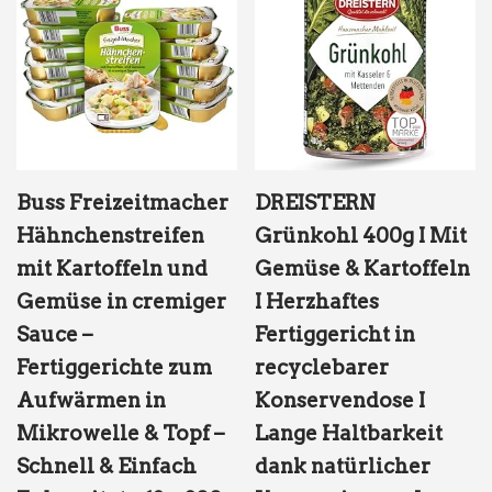
Buss Freizeitmacher
DREISTERN
Hähnchenstreifen
Grünkohl 400g I Mit
mit Kartoffeln und
Gemüse & Kartoffeln
Gemüse in cremiger
I Herzhaftes
Sauce –
Fertiggericht in
Fertiggerichte zum
recyclebarer
Aufwärmen in
Konservendose I
Mikrowelle & Topf –
Lange Haltbarkeit
Schnell & Einfach
dank natürlicher