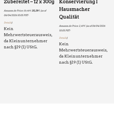
Zubereitet – 12 x 300g
Konservierung I
Hausmacher
Amazon.de Price:
21,48
€
20,28
€
(as of
06/04/2026 10:05 PST-
Qualität
Details
)
Amazon.de Price:
2,49
€
(as of 06/04/2026
Kein
10:05 PST-
Mehrwertsteuerausweis,
Details
)
da Kleinunternehmer
Kein
nach §19 (1) UStG.
Mehrwertsteuerausweis,
da Kleinunternehmer
nach §19 (1) UStG.