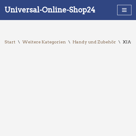
Universal-Online-Shop24
Zum
Inhalt
springen
Start
\
Weitere Kategorien
\
Handy und Zubehör
\
XIAOM