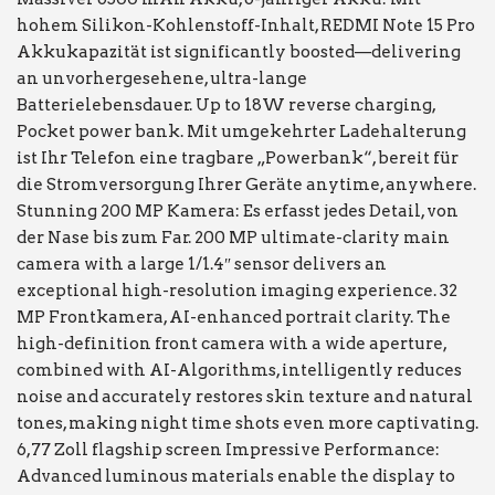
hohem Silikon-Kohlenstoff-Inhalt, REDMI Note 15 Pro
Akkukapazität ist significantly boosted—delivering
an unvorhergesehene, ultra-lange
Batterielebensdauer. Up to 18W reverse charging,
Pocket power bank. Mit umgekehrter Ladehalterung
ist Ihr Telefon eine tragbare „Powerbank“, bereit für
die Stromversorgung Ihrer Geräte anytime, anywhere.
Stunning 200 MP Kamera: Es erfasst jedes Detail, von
der Nase bis zum Far. 200 MP ultimate-clarity main
camera with a large 1/1.4″ sensor delivers an
exceptional high-resolution imaging experience. 32
MP Frontkamera, AI-enhanced portrait clarity. The
high-definition front camera with a wide aperture,
combined with AI-Algorithms, intelligently reduces
noise and accurately restores skin texture and natural
tones, making night time shots even more captivating.
6,77 Zoll flagship screen Impressive Performance:
Advanced luminous materials enable the display to