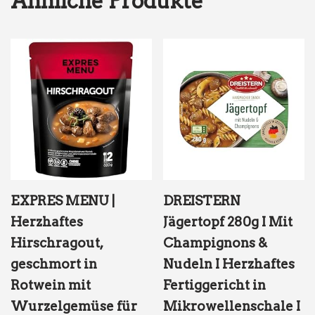
Ähnliche Produkte
EXPRES MENU |
DREISTERN
Herzhaftes
Jägertopf 280g I Mit
Hirschragout,
Champignons &
geschmort in
Nudeln I Herzhaftes
Rotwein mit
Fertiggericht in
Wurzelgemüse für
Mikrowellenschale I