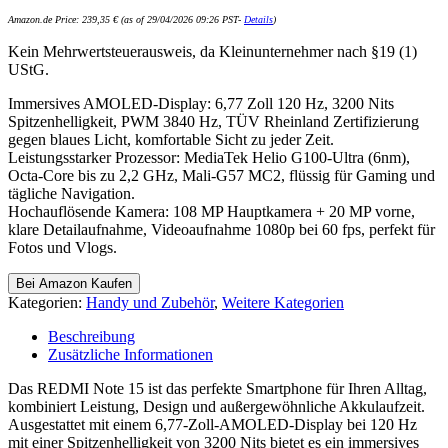
Amazon.de Price:
239,35
€
(as of 29/04/2026 09:26 PST-
Details
)
Kein Mehrwertsteuerausweis, da Kleinunternehmer nach §19 (1)
UStG.
Immersives AMOLED-Display: 6,77 Zoll 120 Hz, 3200 Nits
Spitzenhelligkeit, PWM 3840 Hz, TÜV Rheinland Zertifizierung
gegen blaues Licht, komfortable Sicht zu jeder Zeit.
Leistungsstarker Prozessor: MediaTek Helio G100-Ultra (6nm),
Octa-Core bis zu 2,2 GHz, Mali-G57 MC2, flüssig für Gaming und
tägliche Navigation.
Hochauflösende Kamera: 108 MP Hauptkamera + 20 MP vorne,
klare Detailaufnahme, Videoaufnahme 1080p bei 60 fps, perfekt für
Fotos und Vlogs.
Bei Amazon Kaufen
Kategorien:
Handy und Zubehör
,
Weitere Kategorien
Beschreibung
Zusätzliche Informationen
Das REDMI Note 15 ist das perfekte Smartphone für Ihren Alltag,
kombiniert Leistung, Design und außergewöhnliche Akkulaufzeit.
Ausgestattet mit einem 6,77-Zoll-AMOLED-Display bei 120 Hz
mit einer Spitzenhelligkeit von 3200 Nits bietet es ein immersives