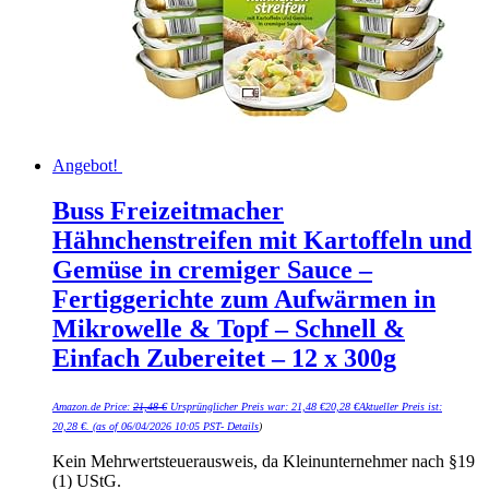
Angebot!
Buss Freizeitmacher
Hähnchenstreifen mit Kartoffeln und
Gemüse in cremiger Sauce –
Fertiggerichte zum Aufwärmen in
Mikrowelle & Topf – Schnell &
Einfach Zubereitet – 12 x 300g
Amazon.de Price:
21,48
€
Ursprünglicher Preis war: 21,48 €
20,28
€
Aktueller Preis ist:
20,28 €.
(as of 06/04/2026 10:05 PST-
Details
)
Kein Mehrwertsteuerausweis, da Kleinunternehmer nach §19
(1) UStG.