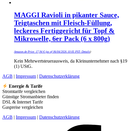
MAGGI Ravioli in pikanter Sauce,
Teigtaschen mit Fleisch-Füllung,
leckeres Fertiggericht für Topf &
Mikrowelle, 6er Pack (6 x 800g)
Amazon.de Price:
17,94
€
(as of 06/04/2026 10:05 PST-
Details
)
Kein Mehrwertsteuerausweis, da Kleinunternehmer nach §19
(1) UStG.
AGB
|
Impressum
|
Datenschutzerklärung
Energie & Tarife
Stromtarife vergleichen
Günstige Stromanbieter finden
DSL & Internet Tarife
Gaspreise vergleichen
AGB
|
Impressum
|
Datenschutzerklärung