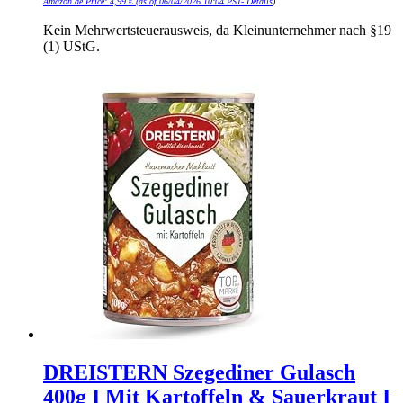
Amazon.de Price:
4,99
€
(as of 06/04/2026 10:04 PST-
Details
)
Kein Mehrwertsteuerausweis, da Kleinunternehmer nach §19
(1) UStG.
DREISTERN Szegediner Gulasch
400g I Mit Kartoffeln & Sauerkraut I