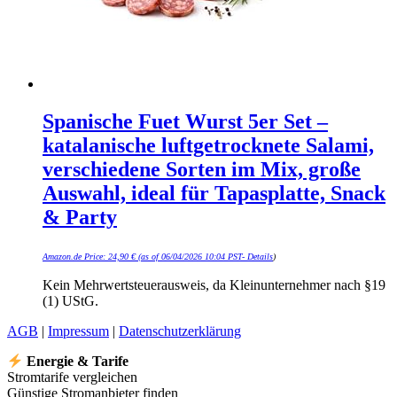
Spanische Fuet Wurst 5er Set –
katalanische luftgetrocknete Salami,
verschiedene Sorten im Mix, große
Auswahl, ideal für Tapasplatte, Snack
& Party
Amazon.de Price:
24,90
€
(as of 06/04/2026 10:04 PST-
Details
)
Kein Mehrwertsteuerausweis, da Kleinunternehmer nach §19
(1) UStG.
AGB
|
Impressum
|
Datenschutzerklärung
Energie & Tarife
Stromtarife vergleichen
Günstige Stromanbieter finden