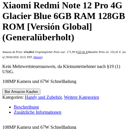
Xiaomi Redmi Note 12 Pro 4G
Glacier Blue 6GB RAM 128GB
ROM [Versión Global]
(Generalüberholt)
Amazon.de Price:
171,99
€
Ursprünglicher Preis war: 171,99 €
155,01
€
Aktueller Preis ist: 155,01 €.
(as
of 29/04/2026 10:51 PST-
Details
)
Kein Mehrwertsteuerausweis, da Kleinunternehmer nach §19 (1)
UStG.
108MP Kamera und 67W Schnellladung
Bei Amazon Kaufen
Kategorien:
Handy und Zubehör
,
Weitere Kategorien
Beschreibung
Zusätzliche Informationen
108MP Kamera und 67W Schnellladung