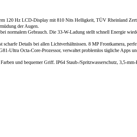
m 120 Hz LCD-Display mit 810 Nits Helligkeit, TÜV Rheinland Zerti
Ermüdung der Augen.
ormalem Gebrauch. Die 33-W-Ladung stellt schnell Energie wieder he
rfe Details bei allen Lichtverhältnissen. 8 MP Frontkamera, perfekt
81-Ultra Octa-Core-Prozessor, verwaltet problemlos tägliche Apps u
arben und bequemer Griff. IP64 Staub-/Spritzwasserschutz, 3,5-mm-Kl