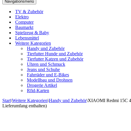
Navigationsmenü
TV & Zubehör
Elektro
Computer
Baumarkt
Spielzeug & Baby
Lebensmittel
Weitere Kategorien
Handy und Zubehör
Tierfutter Hunde und Zubehör
Tierfutter Katzen und Zubehör
Uhren und Schmuck
Jeans und Schuhe
Fahrräder und E-Bikes
Modellbau und Drohnen
Drogerie Artikel
Rfid-Karten
Start
\
Weitere Kategorien
\
Handy und Zubehör
\
XIAOMI Redmi 15C 4G,
Lieferumfang enthalten)