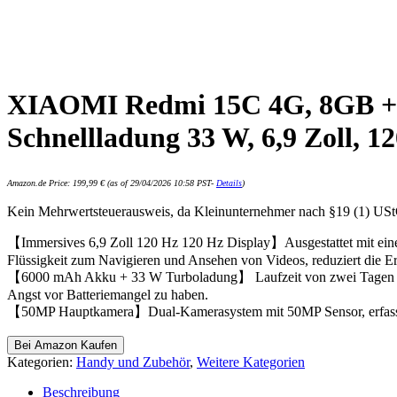
XIAOMI Redmi 15C 4G, 8GB + 
Schnellladung 33 W, 6,9 Zoll, 1
Amazon.de Price:
199,99
€
(as of 29/04/2026 10:58 PST-
Details
)
Kein Mehrwertsteuerausweis, da Kleinunternehmer nach §19 (1) US
【Immersives 6,9 Zoll 120 Hz 120 Hz Display】Ausgestattet mit eine
Flüssigkeit zum Navigieren und Ansehen von Videos, reduziert die 
【6000 mAh Akku + 33 W Turboladung】 Laufzeit von zwei Tagen bei n
Angst vor Batteriemangel zu haben.
【50MP Hauptkamera】Dual-Kamerasystem mit 50MP Sensor, erfasst scha
Bei Amazon Kaufen
Kategorien:
Handy und Zubehör
,
Weitere Kategorien
Beschreibung