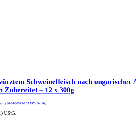
würztem Schweinefleisch nach ungarischer 
 Zubereitet – 12 x 300g
as of 06/04/2026 10:05 PST-
Details
)
1) UStG.