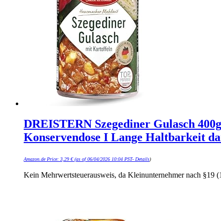
DREISTERN Szegediner Gulasch 400g I 
Konservendose I Lange Haltbarkeit da
Amazon.de Price:
3,29
€
(as of 06/04/2026 10:04 PST-
Details
)
Kein Mehrwertsteuerausweis, da Kleinunternehmer nach §19 (