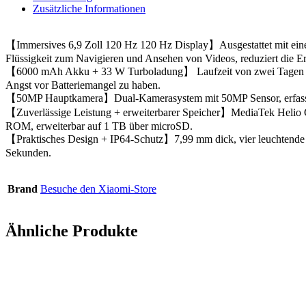
Zusätzliche Informationen
【Immersives 6,9 Zoll 120 Hz 120 Hz Display】Ausgestattet mit eine
Flüssigkeit zum Navigieren und Ansehen von Videos, reduziert die 
【6000 mAh Akku + 33 W Turboladung】 Laufzeit von zwei Tagen bei n
Angst vor Batteriemangel zu haben.
【50MP Hauptkamera】Dual-Kamerasystem mit 50MP Sensor, erfasst scha
【Zuverlässige Leistung + erweiterbarer Speicher】MediaTek Helio G
ROM, erweiterbar auf 1 TB über microSD.
【Praktisches Design + IP64-Schutz】7,99 mm dick, vier leuchtende F
Sekunden.
Brand
Besuche den Xiaomi-Store
Ähnliche Produkte