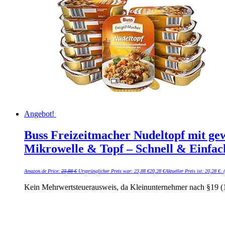
Angebot!
Buss Freizeitmacher Nudeltopf mit ge
Mikrowelle & Topf – Schnell & Einfach
Amazon.de Price:
23,88
€
Ursprünglicher Preis war: 23,88 €
20,28
€
Aktueller Preis ist: 20,28 €.
(
Kein Mehrwertsteuerausweis, da Kleinunternehmer nach §19 (