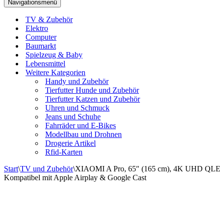
Navigationsmenü
TV & Zubehör
Elektro
Computer
Baumarkt
Spielzeug & Baby
Lebensmittel
Weitere Kategorien
Handy und Zubehör
Tierfutter Hunde und Zubehör
Tierfutter Katzen und Zubehör
Uhren und Schmuck
Jeans und Schuhe
Fahrräder und E-Bikes
Modellbau und Drohnen
Drogerie Artikel
Rfid-Karten
Start
\
TV und Zubehör
\
XIAOMI A Pro, 65″ (165 cm), 4K UHD QLED
Kompatibel mit Apple Airplay & Google Cast