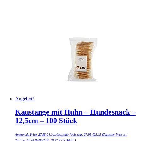
Angebot!
Kaustange mit Huhn – Hundesnack –
12,5cm – 100 Stück
Amazon.de Price:
27,95
€
Ursprünglicher Preis war: 27,95 €
25,15
€
Aktueller Preis ist:
25,15 €.
(as of 06/04/2026 10:32 PST-
Details
)