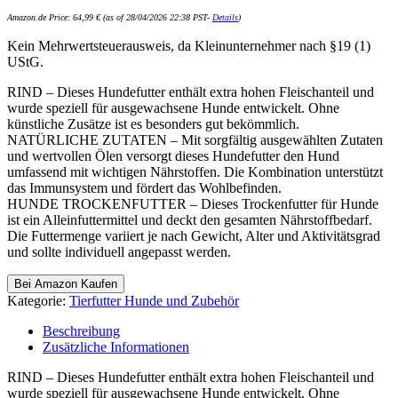
Amazon.de Price:
64,99
€
(as of 28/04/2026 22:38 PST-
Details
)
Kein Mehrwertsteuerausweis, da Kleinunternehmer nach §19 (1)
UStG.
RIND – Dieses Hundefutter enthält extra hohen Fleischanteil und
wurde speziell für ausgewachsene Hunde entwickelt. Ohne
künstliche Zusätze ist es besonders gut bekömmlich.
NATÜRLICHE ZUTATEN – Mit sorgfältig ausgewählten Zutaten
und wertvollen Ölen versorgt dieses Hundefutter den Hund
umfassend mit wichtigen Nährstoffen. Die Kombination unterstützt
das Immunsystem und fördert das Wohlbefinden.
HUNDE TROCKENFUTTER – Dieses Trockenfutter für Hunde
ist ein Alleinfuttermittel und deckt den gesamten Nährstoffbedarf.
Die Futtermenge variiert je nach Gewicht, Alter und Aktivitätsgrad
und sollte individuell angepasst werden.
Bei Amazon Kaufen
Kategorie:
Tierfutter Hunde und Zubehör
Beschreibung
Zusätzliche Informationen
RIND – Dieses Hundefutter enthält extra hohen Fleischanteil und
wurde speziell für ausgewachsene Hunde entwickelt. Ohne