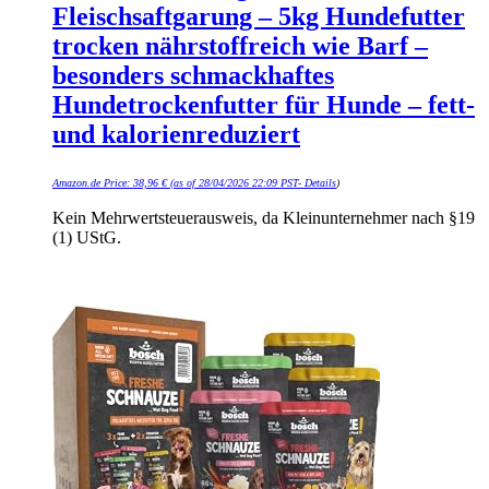
Fleischsaftgarung – 5kg Hundefutter
trocken nährstoffreich wie Barf –
besonders schmackhaftes
Hundetrockenfutter für Hunde – fett-
und kalorienreduziert
Amazon.de Price:
38,96
€
(as of 28/04/2026 22:09 PST-
Details
)
Kein Mehrwertsteuerausweis, da Kleinunternehmer nach §19
(1) UStG.