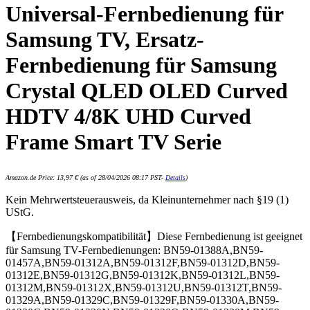
Universal-Fernbedienung für
Samsung TV, Ersatz-
Fernbedienung für Samsung
Crystal QLED OLED Curved
HDTV 4/8K UHD Curved
Frame Smart TV Serie
Amazon.de Price:
13,97
€
(as of 28/04/2026 08:17 PST-
Details
)
Kein Mehrwertsteuerausweis, da Kleinunternehmer nach §19 (1)
UStG.
【Fernbedienungskompatibilität】Diese Fernbedienung ist geeignet
für Samsung TV-Fernbedienungen: BN59-01388A,BN59-
01457A,BN59-01312A,BN59-01312F,BN59-01312D,BN59-
01312E,BN59-01312G,BN59-01312K,BN59-01312L,BN59-
01312M,BN59-01312X,BN59-01312U,BN59-01312T,BN59-
01329A,BN59-01329C,BN59-01329F,BN59-01330A,BN59-