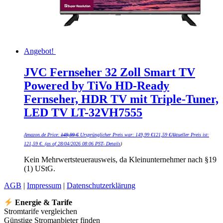
Angebot!
JVC Fernseher 32 Zoll Smart TV
Powered by TiVo HD-Ready
Fernseher, HDR TV mit Triple-Tuner,
LED TV LT-32VH7555
Amazon.de Price:
149,99
€
Ursprünglicher Preis war: 149,99 €
121,59
€
Aktueller Preis ist:
121,59 €.
(as of 28/04/2026 08:06 PST-
Details
)
Kein Mehrwertsteuerausweis, da Kleinunternehmer nach §19
(1) UStG.
AGB
|
Impressum
|
Datenschutzerklärung
Energie & Tarife
Stromtarife vergleichen
Günstige Stromanbieter finden