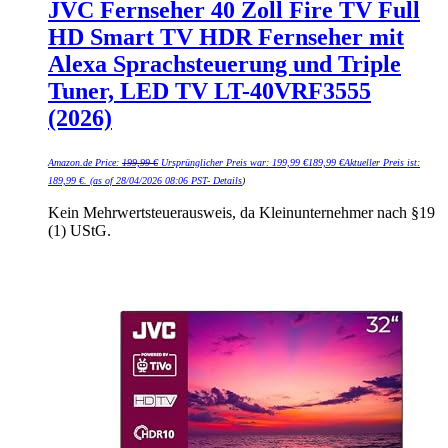
JVC Fernseher 40 Zoll Fire TV Full
HD Smart TV HDR Fernseher mit
Alexa Sprachsteuerung und Triple
Tuner, LED TV LT-40VRF3555
(2026)
Amazon.de Price:
199,99
€
Ursprünglicher Preis war: 199,99 €
189,99
€
Aktueller Preis ist:
189,99 €.
(as of 28/04/2026 08:06 PST-
Details
)
Kein Mehrwertsteuerausweis, da Kleinunternehmer nach §19
(1) UStG.