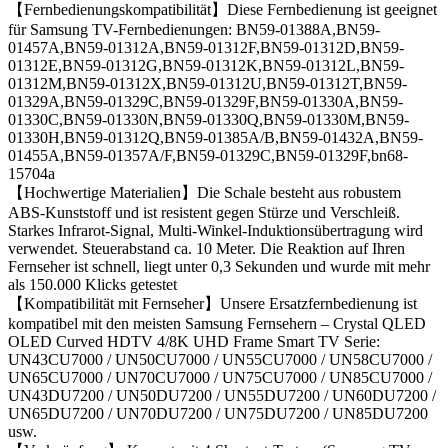
【Fernbedienungskompatibilität】Diese Fernbedienung ist geeignet
für Samsung TV-Fernbedienungen: BN59-01388A,BN59-
01457A,BN59-01312A,BN59-01312F,BN59-01312D,BN59-
01312E,BN59-01312G,BN59-01312K,BN59-01312L,BN59-
01312M,BN59-01312X,BN59-01312U,BN59-01312T,BN59-
01329A,BN59-01329C,BN59-01329F,BN59-01330A,BN59-
01330C,BN59-01330N,BN59-01330Q,BN59-01330M,BN59-
01330H,BN59-01312Q,BN59-01385A/B,BN59-01432A,BN59-
01455A,BN59-01357A/F,BN59-01329C,BN59-01329F,bn68-
15704a
【Hochwertige Materialien】Die Schale besteht aus robustem
ABS-Kunststoff und ist resistent gegen Stürze und Verschleiß.
Starkes Infrarot-Signal, Multi-Winkel-Induktionsübertragung wird
verwendet. Steuerabstand ca. 10 Meter. Die Reaktion auf Ihren
Fernseher ist schnell, liegt unter 0,3 Sekunden und wurde mit mehr
als 150.000 Klicks getestet
【Kompatibilität mit Fernseher】Unsere Ersatzfernbedienung ist
kompatibel mit den meisten Samsung Fernsehern – Crystal QLED
OLED Curved HDTV 4/8K UHD Frame Smart TV Serie:
UN43CU7000 / UN50CU7000 / UN55CU7000 / UN58CU7000 /
UN65CU7000 / UN70CU7000 / UN75CU7000 / UN85CU7000 /
UN43DU7200 / UN50DU7200 / UN55DU7200 / UN60DU7200 /
UN65DU7200 / UN70DU7200 / UN75DU7200 / UN85DU7200
usw.