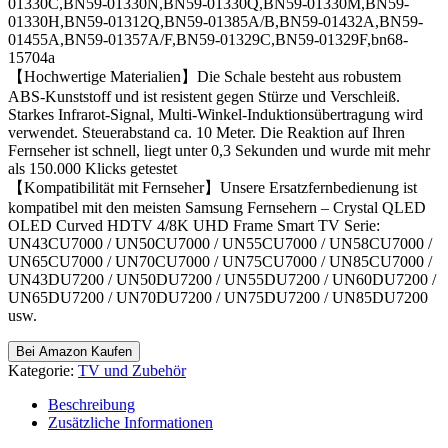
01330C,BN59-01330N,BN59-01330Q,BN59-01330M,BN59-
01330H,BN59-01312Q,BN59-01385A/B,BN59-01432A,BN59-
01455A,BN59-01357A/F,BN59-01329C,BN59-01329F,bn68-
15704a
【Hochwertige Materialien】Die Schale besteht aus robustem
ABS-Kunststoff und ist resistent gegen Stürze und Verschleiß.
Starkes Infrarot-Signal, Multi-Winkel-Induktionsübertragung wird
verwendet. Steuerabstand ca. 10 Meter. Die Reaktion auf Ihren
Fernseher ist schnell, liegt unter 0,3 Sekunden und wurde mit mehr
als 150.000 Klicks getestet
【Kompatibilität mit Fernseher】Unsere Ersatzfernbedienung ist
kompatibel mit den meisten Samsung Fernsehern – Crystal QLED
OLED Curved HDTV 4/8K UHD Frame Smart TV Serie:
UN43CU7000 / UN50CU7000 / UN55CU7000 / UN58CU7000 /
UN65CU7000 / UN70CU7000 / UN75CU7000 / UN85CU7000 /
UN43DU7200 / UN50DU7200 / UN55DU7200 / UN60DU7200 /
UN65DU7200 / UN70DU7200 / UN75DU7200 / UN85DU7200
usw.
Bei Amazon Kaufen
Kategorie:
TV und Zubehör
Beschreibung
Zusätzliche Informationen