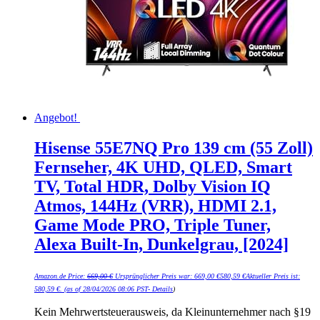
Angebot!
Hisense 55E7NQ Pro 139 cm (55 Zoll)
Fernseher, 4K UHD, QLED, Smart
TV, Total HDR, Dolby Vision IQ
Atmos, 144Hz (VRR), HDMI 2.1,
Game Mode PRO, Triple Tuner,
Alexa Built-In, Dunkelgrau, [2024]
Amazon.de Price:
669,00
€
Ursprünglicher Preis war: 669,00 €
580,59
€
Aktueller Preis ist:
580,59 €.
(as of 28/04/2026 08:06 PST-
Details
)
Kein Mehrwertsteuerausweis, da Kleinunternehmer nach §19