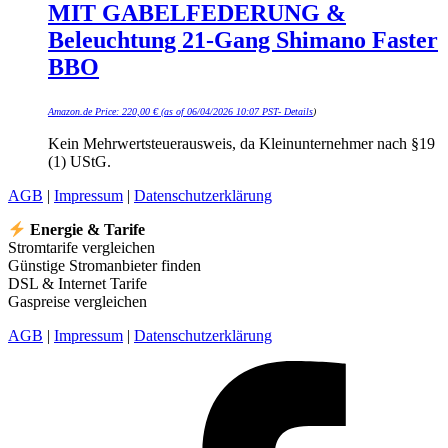
MIT GABELFEDERUNG &
Beleuchtung 21-Gang Shimano Faster
BBO
Amazon.de Price:
220,00
€
(as of 06/04/2026 10:07 PST-
Details
)
Kein Mehrwertsteuerausweis, da Kleinunternehmer nach §19
(1) UStG.
AGB
|
Impressum
|
Datenschutzerklärung
Energie & Tarife
Stromtarife vergleichen
Günstige Stromanbieter finden
DSL & Internet Tarife
Gaspreise vergleichen
AGB
|
Impressum
|
Datenschutzerklärung