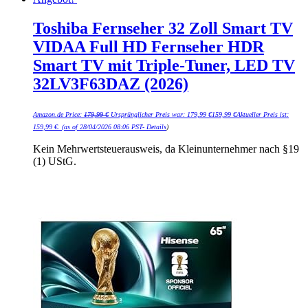
Toshiba Fernseher 32 Zoll Smart TV
VIDAA Full HD Fernseher HDR
Smart TV mit Triple-Tuner, LED TV
32LV3F63DAZ (2026)
Amazon.de Price:
179,99
€
Ursprünglicher Preis war: 179,99 €
159,99
€
Aktueller Preis ist:
159,99 €.
(as of 28/04/2026 08:06 PST-
Details
)
Kein Mehrwertsteuerausweis, da Kleinunternehmer nach §19
(1) UStG.