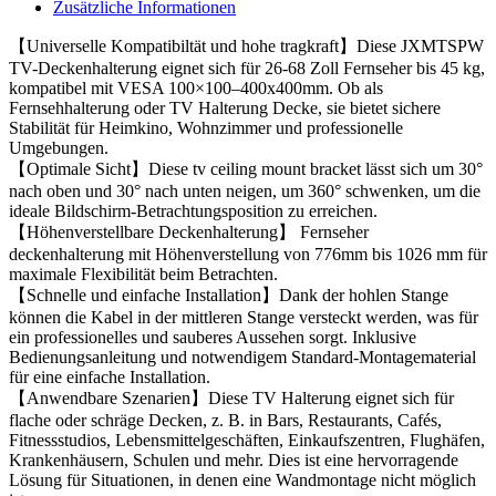
Zusätzliche Informationen
【Universelle Kompatibiltät und hohe tragkraft】Diese JXMTSPW
TV-Deckenhalterung eignet sich für 26-68 Zoll Fernseher bis 45 kg,
kompatibel mit VESA 100×100–400x400mm. Ob als
Fernsehhalterung oder TV Halterung Decke, sie bietet sichere
Stabilität für Heimkino, Wohnzimmer und professionelle
Umgebungen.
【Optimale Sicht】Diese tv ceiling mount bracket lässt sich um 30°
nach oben und 30° nach unten neigen, um 360° schwenken, um die
ideale Bildschirm-Betrachtungsposition zu erreichen.
【Höhenverstellbare Deckenhalterung】 Fernseher
deckenhalterung mit Höhenverstellung von 776mm bis 1026 mm für
maximale Flexibilität beim Betrachten.
【Schnelle und einfache Installation】Dank der hohlen Stange
können die Kabel in der mittleren Stange versteckt werden, was für
ein professionelles und sauberes Aussehen sorgt. Inklusive
Bedienungsanleitung und notwendigem Standard-Montagematerial
für eine einfache Installation.
【Anwendbare Szenarien】Diese TV Halterung eignet sich für
flache oder schräge Decken, z. B. in Bars, Restaurants, Cafés,
Fitnessstudios, Lebensmittelgeschäften, Einkaufszentren, Flughäfen,
Krankenhäusern, Schulen und mehr. Dies ist eine hervorragende
Lösung für Situationen, in denen eine Wandmontage nicht möglich