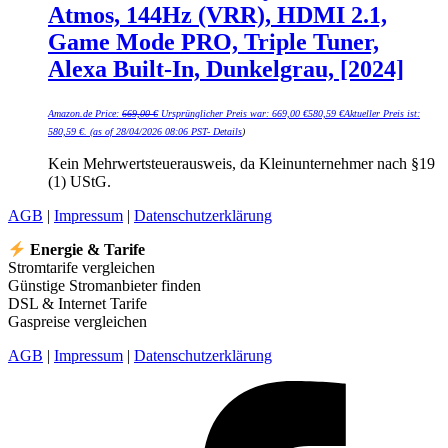
Atmos, 144Hz (VRR), HDMI 2.1,
Game Mode PRO, Triple Tuner,
Alexa Built-In, Dunkelgrau, [2024]
Amazon.de Price:
669,00
€
Ursprünglicher Preis war: 669,00 €
580,59
€
Aktueller Preis ist:
580,59 €.
(as of 28/04/2026 08:06 PST-
Details
)
Kein Mehrwertsteuerausweis, da Kleinunternehmer nach §19
(1) UStG.
AGB
|
Impressum
|
Datenschutzerklärung
Energie & Tarife
Stromtarife vergleichen
Günstige Stromanbieter finden
DSL & Internet Tarife
Gaspreise vergleichen
AGB
|
Impressum
|
Datenschutzerklärung