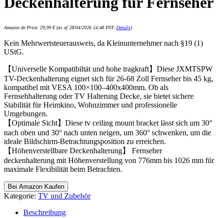
Deckenhalterung für Fernseher
Amazon.de Price:
29,99
€
(as of 28/04/2026 14:48 PST-
Details
)
Kein Mehrwertsteuerausweis, da Kleinunternehmer nach §19 (1)
UStG.
【Universelle Kompatibiltät und hohe tragkraft】Diese JXMTSPW
TV-Deckenhalterung eignet sich für 26-68 Zoll Fernseher bis 45 kg,
kompatibel mit VESA 100×100–400x400mm. Ob als
Fernsehhalterung oder TV Halterung Decke, sie bietet sichere
Stabilität für Heimkino, Wohnzimmer und professionelle
Umgebungen.
【Optimale Sicht】Diese tv ceiling mount bracket lässt sich um 30°
nach oben und 30° nach unten neigen, um 360° schwenken, um die
ideale Bildschirm-Betrachtungsposition zu erreichen.
【Höhenverstellbare Deckenhalterung】 Fernseher
deckenhalterung mit Höhenverstellung von 776mm bis 1026 mm für
maximale Flexibilität beim Betrachten.
Bei Amazon Kaufen
Kategorie:
TV und Zubehör
Beschreibung