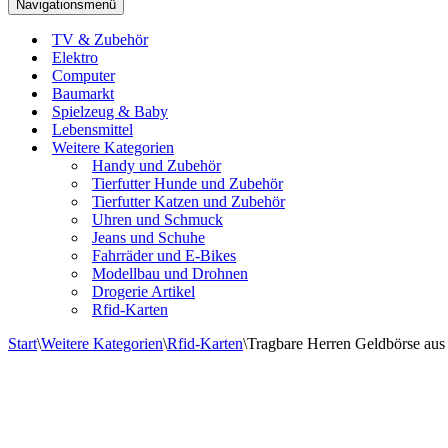
Navigationsmenü
TV & Zubehör
Elektro
Computer
Baumarkt
Spielzeug & Baby
Lebensmittel
Weitere Kategorien
Handy und Zubehör
Tierfutter Hunde und Zubehör
Tierfutter Katzen und Zubehör
Uhren und Schmuck
Jeans und Schuhe
Fahrräder und E-Bikes
Modellbau und Drohnen
Drogerie Artikel
Rfid-Karten
Start
\
Weitere Kategorien
\
Rfid-Karten
\
Tragbare Herren Geldbörse aus