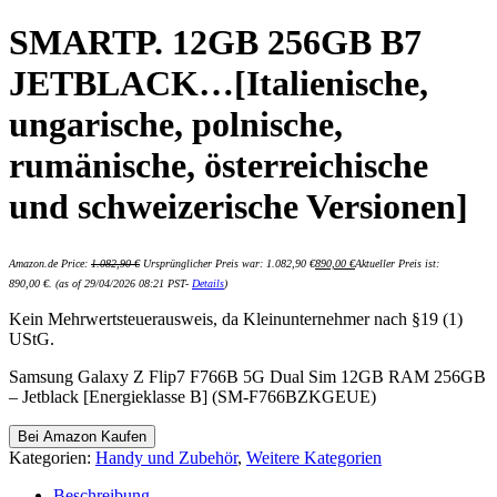
SMARTP. 12GB 256GB B7
JETBLACK…[Italienische,
ungarische, polnische,
rumänische, österreichische
und schweizerische Versionen]
Amazon.de Price:
1.082,90
€
Ursprünglicher Preis war: 1.082,90 €
890,00
€
Aktueller Preis ist:
890,00 €.
(as of 29/04/2026 08:21 PST-
Details
)
Kein Mehrwertsteuerausweis, da Kleinunternehmer nach §19 (1)
UStG.
Samsung Galaxy Z Flip7 F766B 5G Dual Sim 12GB RAM 256GB
– Jetblack [Energieklasse B] (SM-F766BZKGEUE)
Bei Amazon Kaufen
Kategorien:
Handy und Zubehör
,
Weitere Kategorien
Beschreibung