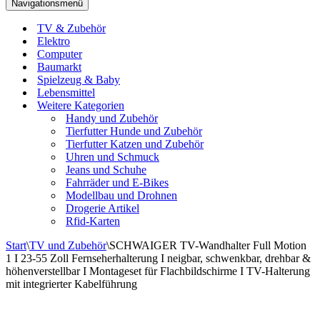
Navigationsmenü
TV & Zubehör
Elektro
Computer
Baumarkt
Spielzeug & Baby
Lebensmittel
Weitere Kategorien
Handy und Zubehör
Tierfutter Hunde und Zubehör
Tierfutter Katzen und Zubehör
Uhren und Schmuck
Jeans und Schuhe
Fahrräder und E-Bikes
Modellbau und Drohnen
Drogerie Artikel
Rfid-Karten
Start
\
TV und Zubehör
\
SCHWAIGER TV-Wandhalter Full Motion
1 I 23-55 Zoll Fernseherhalterung I neigbar, schwenkbar, drehbar &
höhenverstellbar I Montageset für Flachbildschirme I TV-Halterung
mit integrierter Kabelführung