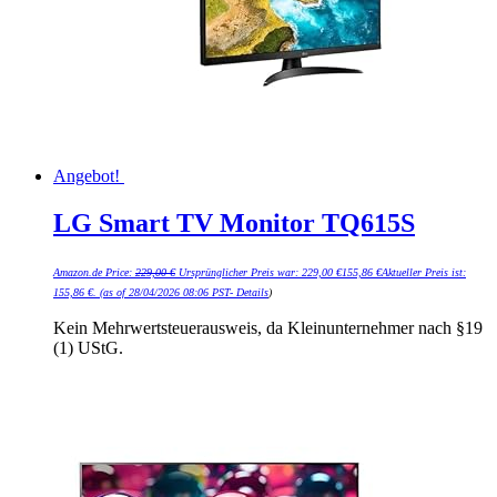
Angebot!
LG Smart TV Monitor TQ615S
Amazon.de Price:
229,00
€
Ursprünglicher Preis war: 229,00 €
155,86
€
Aktueller Preis ist:
155,86 €.
(as of 28/04/2026 08:06 PST-
Details
)
Kein Mehrwertsteuerausweis, da Kleinunternehmer nach §19
(1) UStG.