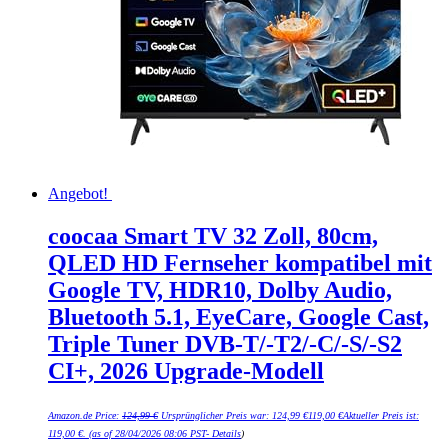
Angebot!
coocaa Smart TV 32 Zoll, 80cm,
QLED HD Fernseher kompatibel mit
Google TV, HDR10, Dolby Audio,
Bluetooth 5.1, EyeCare, Google Cast,
Triple Tuner DVB-T/-T2/-C/-S/-S2
CI+, 2026 Upgrade-Modell
Amazon.de Price:
124,99
€
Ursprünglicher Preis war: 124,99 €
119,00
€
Aktueller Preis ist:
119,00 €.
(as of 28/04/2026 08:06 PST-
Details
)