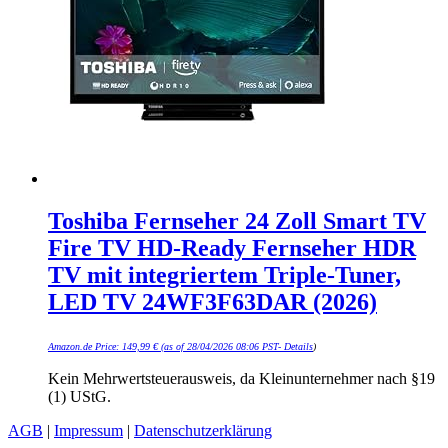
Toshiba Fernseher 24 Zoll Smart TV
Fire TV HD-Ready Fernseher HDR
TV mit integriertem Triple-Tuner,
LED TV 24WF3F63DAR (2026)
Amazon.de Price:
149,99
€
(as of 28/04/2026 08:06 PST-
Details
)
Kein Mehrwertsteuerausweis, da Kleinunternehmer nach §19
(1) UStG.
AGB
|
Impressum
|
Datenschutzerklärung