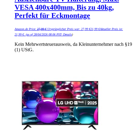
VESA 400x400mm, Bis zu 40kg,
Perfekt für Eckmontage
Amazon.de Price:
27,99
€
Ursprünglicher Preis war: 27,99 €
21,99
€
Aktueller Preis ist:
21,99 €.
(as of 28/04/2026 08:06 PST-
Details
)
Kein Mehrwertsteuerausweis, da Kleinunternehmer nach §19
(1) UStG.