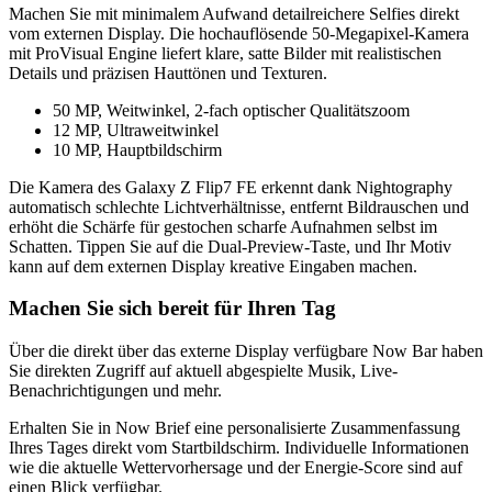
Machen Sie mit minimalem Aufwand detailreichere Selfies direkt
vom externen Display. Die hochauflösende
50-Megapixel-Kamera
mit ProVisual Engine
liefert klare, satte Bilder mit realistischen
Details und präzisen Hauttönen und Texturen.
50 MP, Weitwinkel, 2-fach optischer Qualitätszoom
12 MP, Ultraweitwinkel
10 MP, Hauptbildschirm
Die Kamera des Galaxy Z Flip7 FE erkennt dank
Nightography
automatisch schlechte Lichtverhältnisse, entfernt Bildrauschen und
erhöht die Schärfe für gestochen scharfe Aufnahmen selbst im
Schatten. Tippen Sie auf die Dual-Preview-Taste, und Ihr Motiv
kann auf dem externen Display kreative Eingaben machen.
Machen Sie sich bereit für Ihren Tag
Über die direkt über das externe Display verfügbare
Now Bar
haben
Sie direkten Zugriff auf aktuell abgespielte Musik, Live-
Benachrichtigungen und mehr.
Erhalten Sie in
Now Brief
eine personalisierte Zusammenfassung
Ihres Tages direkt vom Startbildschirm. Individuelle Informationen
wie die aktuelle Wettervorhersage und der Energie-Score sind auf
einen Blick verfügbar.