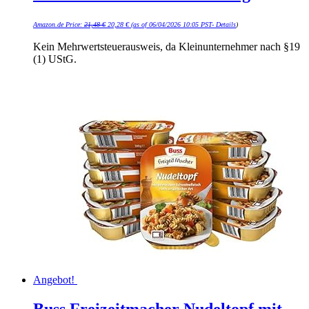
Ursprünglicher
Aktueller
Amazon.de Price:
21,48
€
20,28
€
(as of 06/04/2026 10:05 PST-
Details
)
Preis
Preis
war:
ist:
21,48 €
20,28 €.
Kein Mehrwertsteuerausweis, da Kleinunternehmer nach §19
(1) UStG.
Angebot!