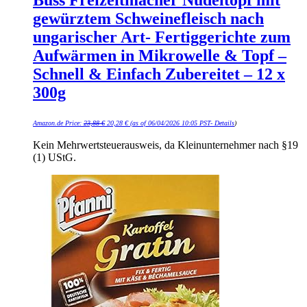
Buss Freizeitmacher Nudeltopf mit
gewürztem Schweinefleisch nach
ungarischer Art- Fertiggerichte zum
Aufwärmen in Mikrowelle & Topf –
Schnell & Einfach Zubereitet – 12 x
300g
Ursprünglicher
Aktueller
Amazon.de Price:
23,88
€
20,28
€
(as of 06/04/2026 10:05 PST-
Details
)
Preis
Preis
war:
ist:
23,88 €
20,28 €.
Kein Mehrwertsteuerausweis, da Kleinunternehmer nach §19
(1) UStG.