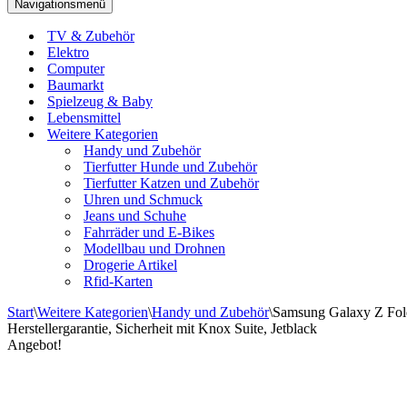
Navigationsmenü
TV & Zubehör
Elektro
Computer
Baumarkt
Spielzeug & Baby
Lebensmittel
Weitere Kategorien
Handy und Zubehör
Tierfutter Hunde und Zubehör
Tierfutter Katzen und Zubehör
Uhren und Schmuck
Jeans und Schuhe
Fahrräder und E-Bikes
Modellbau und Drohnen
Drogerie Artikel
Rfid-Karten
Start
\
Weitere Kategorien
\
Handy und Zubehör
\
Samsung Galaxy Z Fold
Herstellergarantie, Sicherheit mit Knox Suite, Jetblack
Angebot!