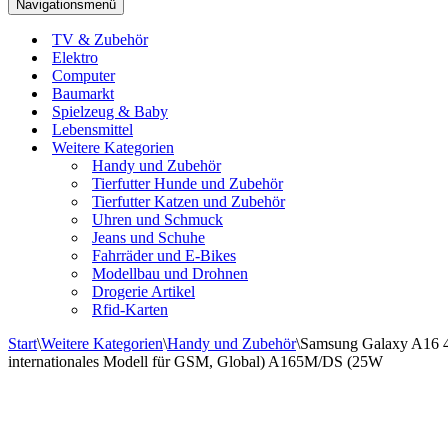
Navigationsmenü
TV & Zubehör
Elektro
Computer
Baumarkt
Spielzeug & Baby
Lebensmittel
Weitere Kategorien
Handy und Zubehör
Tierfutter Hunde und Zubehör
Tierfutter Katzen und Zubehör
Uhren und Schmuck
Jeans und Schuhe
Fahrräder und E-Bikes
Modellbau und Drohnen
Drogerie Artikel
Rfid-Karten
Start
\
Weitere Kategorien
\
Handy und Zubehör
\
Samsung Galaxy A16 4G
internationales Modell für GSM, Global) A165M/DS (25W