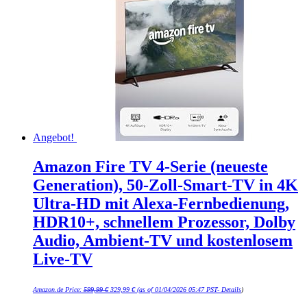
Angebot!
Amazon Fire TV 4-Serie (neueste
Generation), 50-Zoll-Smart-TV in 4K
Ultra-HD mit Alexa-Fernbedienung,
HDR10+, schnellem Prozessor, Dolby
Audio, Ambient-TV und kostenlosem
Live-TV
Ursprünglicher
Aktueller
Amazon.de Price:
599,99
€
329,99
€
(as of 01/04/2026 05:47 PST-
Details
)
Preis
Preis
war:
ist: