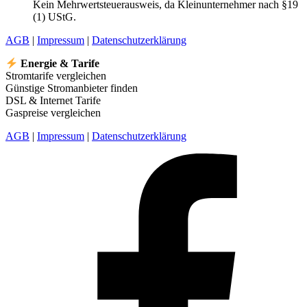
599,99 €
329,99 €.
Kein Mehrwertsteuerausweis, da Kleinunternehmer nach §19
(1) UStG.
AGB
|
Impressum
|
Datenschutzerklärung
Energie & Tarife
Stromtarife vergleichen
Günstige Stromanbieter finden
DSL & Internet Tarife
Gaspreise vergleichen
AGB
|
Impressum
|
Datenschutzerklärung