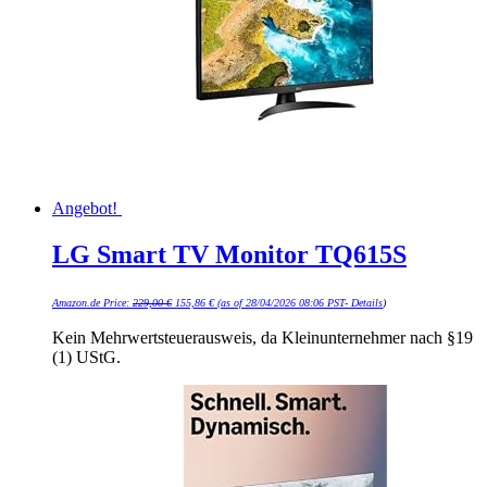
Angebot!
LG Smart TV Monitor TQ615S
Ursprünglicher
Aktueller
Amazon.de Price:
229,00
€
155,86
€
(as of 28/04/2026 08:06 PST-
Details
)
Preis
Preis
war:
ist:
229,00 €
155,86 €.
Kein Mehrwertsteuerausweis, da Kleinunternehmer nach §19
(1) UStG.