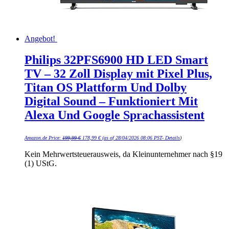
Angebot!
Philips 32PFS6900 HD LED Smart
TV – 32 Zoll Display mit Pixel Plus,
Titan OS Plattform Und Dolby
Digital Sound – Funktioniert Mit
Alexa Und Google Sprachassistent
Ursprünglicher
Aktueller
Amazon.de Price:
199,99
€
178,99
€
(as of 28/04/2026 08:06 PST-
Details
)
Preis
Preis
war:
ist:
199,99 €
178,99 €.
Kein Mehrwertsteuerausweis, da Kleinunternehmer nach §19
(1) UStG.