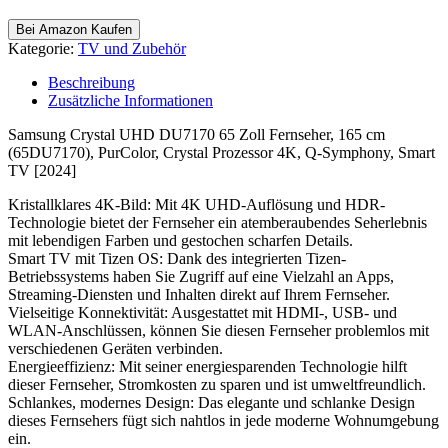
Bei Amazon Kaufen
Kategorie:
TV und Zubehör
Beschreibung
Zusätzliche Informationen
Samsung Crystal UHD DU7170 65 Zoll Fernseher, 165 cm
(65DU7170), PurColor, Crystal Prozessor 4K, Q-Symphony, Smart
TV [2024]
Kristallklares 4K-Bild: Mit 4K UHD-Auflösung und HDR-
Technologie bietet der Fernseher ein atemberaubendes Seherlebnis
mit lebendigen Farben und gestochen scharfen Details.
Smart TV mit Tizen OS: Dank des integrierten Tizen-
Betriebssystems haben Sie Zugriff auf eine Vielzahl an Apps,
Streaming-Diensten und Inhalten direkt auf Ihrem Fernseher.
Vielseitige Konnektivität: Ausgestattet mit HDMI-, USB- und
WLAN-Anschlüssen, können Sie diesen Fernseher problemlos mit
verschiedenen Geräten verbinden.
Energieeffizienz: Mit seiner energiesparenden Technologie hilft
dieser Fernseher, Stromkosten zu sparen und ist umweltfreundlich.
Schlankes, modernes Design: Das elegante und schlanke Design
dieses Fernsehers fügt sich nahtlos in jede moderne Wohnumgebung
ein.