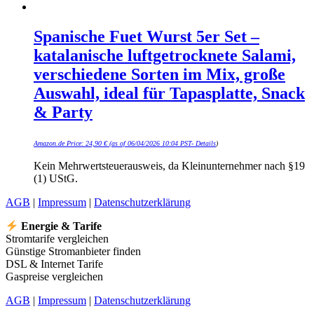
Spanische Fuet Wurst 5er Set –
katalanische luftgetrocknete Salami,
verschiedene Sorten im Mix, große
Auswahl, ideal für Tapasplatte, Snack
& Party
Amazon.de Price:
24,90
€
(as of 06/04/2026 10:04 PST-
Details
)
Kein Mehrwertsteuerausweis, da Kleinunternehmer nach §19
(1) UStG.
AGB
|
Impressum
|
Datenschutzerklärung
Energie & Tarife
Stromtarife vergleichen
Günstige Stromanbieter finden
DSL & Internet Tarife
Gaspreise vergleichen
AGB
|
Impressum
|
Datenschutzerklärung