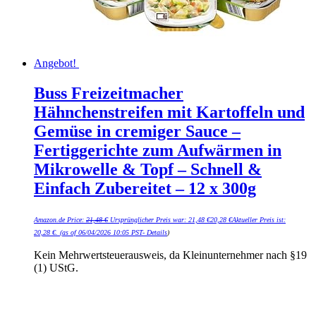
Angebot!
Buss Freizeitmacher
Hähnchenstreifen mit Kartoffeln und
Gemüse in cremiger Sauce –
Fertiggerichte zum Aufwärmen in
Mikrowelle & Topf – Schnell &
Einfach Zubereitet – 12 x 300g
Amazon.de Price:
21,48
€
Ursprünglicher Preis war: 21,48 €
20,28
€
Aktueller Preis ist:
20,28 €.
(as of 06/04/2026 10:05 PST-
Details
)
Kein Mehrwertsteuerausweis, da Kleinunternehmer nach §19
(1) UStG.