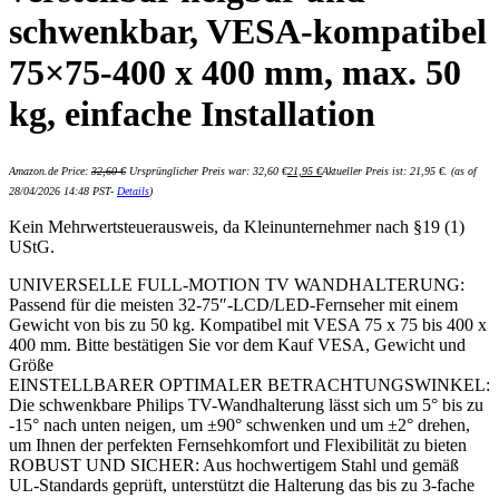
schwenkbar, VESA-kompatibel
75×75-400 x 400 mm, max. 50
kg, einfache Installation
Amazon.de Price:
32,60
€
Ursprünglicher Preis war: 32,60 €
21,95
€
Aktueller Preis ist: 21,95 €.
(as of
28/04/2026 14:48 PST-
Details
)
Kein Mehrwertsteuerausweis, da Kleinunternehmer nach §19 (1)
UStG.
UNIVERSELLE FULL-MOTION TV WANDHALTERUNG:
Passend für die meisten 32-75″-LCD/LED-Fernseher mit einem
Gewicht von bis zu 50 kg. Kompatibel mit VESA 75 x 75 bis 400 x
400 mm. Bitte bestätigen Sie vor dem Kauf VESA, Gewicht und
Größe
EINSTELLBARER OPTIMALER BETRACHTUNGSWINKEL:
Die schwenkbare Philips TV-Wandhalterung lässt sich um 5° bis zu
-15° nach unten neigen, um ±90° schwenken und um ±2° drehen,
um Ihnen der perfekten Fernsehkomfort und Flexibilität zu bieten
ROBUST UND SICHER: Aus hochwertigem Stahl und gemäß
UL-Standards geprüft, unterstützt die Halterung das bis zu 3-fache