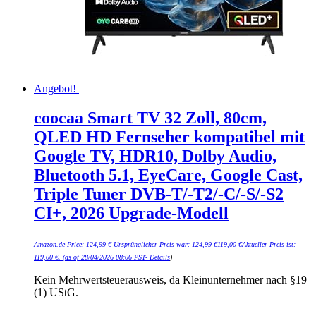
Angebot!
coocaa Smart TV 32 Zoll, 80cm,
QLED HD Fernseher kompatibel mit
Google TV, HDR10, Dolby Audio,
Bluetooth 5.1, EyeCare, Google Cast,
Triple Tuner DVB-T/-T2/-C/-S/-S2
CI+, 2026 Upgrade-Modell
Amazon.de Price:
124,99
€
Ursprünglicher Preis war: 124,99 €
119,00
€
Aktueller Preis ist:
119,00 €.
(as of 28/04/2026 08:06 PST-
Details
)
Kein Mehrwertsteuerausweis, da Kleinunternehmer nach §19
(1) UStG.