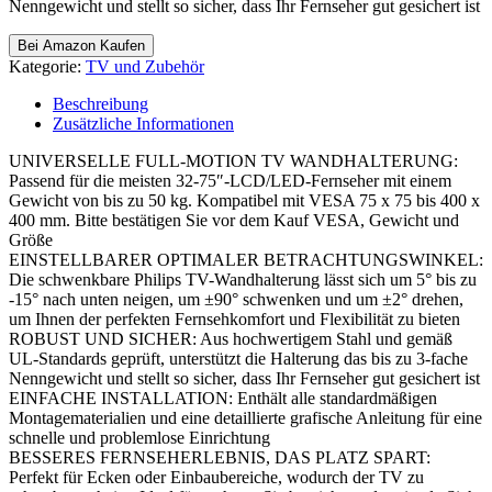
Nenngewicht und stellt so sicher, dass Ihr Fernseher gut gesichert ist
Bei Amazon Kaufen
Kategorie:
TV und Zubehör
Beschreibung
Zusätzliche Informationen
UNIVERSELLE FULL-MOTION TV WANDHALTERUNG:
Passend für die meisten 32-75″-LCD/LED-Fernseher mit einem
Gewicht von bis zu 50 kg. Kompatibel mit VESA 75 x 75 bis 400 x
400 mm. Bitte bestätigen Sie vor dem Kauf VESA, Gewicht und
Größe
EINSTELLBARER OPTIMALER BETRACHTUNGSWINKEL:
Die schwenkbare Philips TV-Wandhalterung lässt sich um 5° bis zu
-15° nach unten neigen, um ±90° schwenken und um ±2° drehen,
um Ihnen der perfekten Fernsehkomfort und Flexibilität zu bieten
ROBUST UND SICHER: Aus hochwertigem Stahl und gemäß
UL-Standards geprüft, unterstützt die Halterung das bis zu 3-fache
Nenngewicht und stellt so sicher, dass Ihr Fernseher gut gesichert ist
EINFACHE INSTALLATION: Enthält alle standardmäßigen
Montagematerialien und eine detaillierte grafische Anleitung für eine
schnelle und problemlose Einrichtung
BESSERES FERNSEHERLEBNIS, DAS PLATZ SPART:
Perfekt für Ecken oder Einbaubereiche, wodurch der TV zu