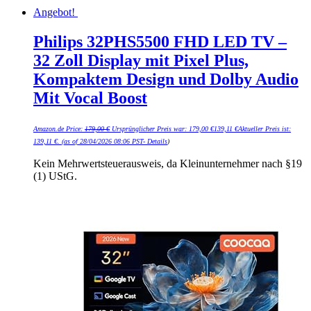
Angebot!
Philips 32PHS5500 FHD LED TV –
32 Zoll Display mit Pixel Plus,
Kompaktem Design und Dolby Audio
Mit Vocal Boost
Amazon.de Price:
179,00
€
Ursprünglicher Preis war: 179,00 €
139,11
€
Aktueller Preis ist:
139,11 €.
(as of 28/04/2026 08:06 PST-
Details
)
Kein Mehrwertsteuerausweis, da Kleinunternehmer nach §19
(1) UStG.