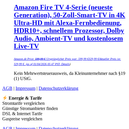
Amazon Fire TV 4-Serie (neueste
Generation), 50-Zoll-Smart-TV in 4K
Ultra-HD mit Alexa-Fernbedienung,
HDR10+, schnellem Prozessor, Dolby
Audio, Ambient-TV und kostenlosem
Live-TV
Amazon.de Price:
599,99
€
Ursprünglicher Preis war: 599,99 €
329,99
€
Aktueller Preis ist:
329,99 €.
(as of 01/04/2026 05:47 PST-
Details
)
Kein Mehrwertsteuerausweis, da Kleinunternehmer nach §19
(1) UStG.
AGB
|
Impressum
|
Datenschutzerklärung
Energie & Tarife
Stromtarife vergleichen
Günstige Stromanbieter finden
DSL & Internet Tarife
Gaspreise vergleichen
AGB
|
Impressum
|
Datenschutzerklärung