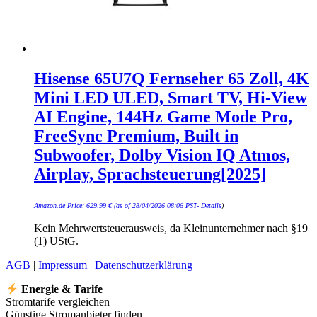
Hisense 65U7Q Fernseher 65 Zoll, 4K
Mini LED ULED, Smart TV, Hi-View
AI Engine, 144Hz Game Mode Pro,
FreeSync Premium, Built in
Subwoofer, Dolby Vision IQ Atmos,
Airplay, Sprachsteuerung[2025]
Amazon.de Price:
629,99
€
(as of 28/04/2026 08:06 PST-
Details
)
Kein Mehrwertsteuerausweis, da Kleinunternehmer nach §19
(1) UStG.
AGB
|
Impressum
|
Datenschutzerklärung
Energie & Tarife
Stromtarife vergleichen
Günstige Stromanbieter finden