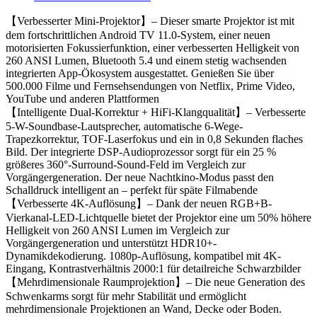
【Verbesserter Mini-Projektor】– Dieser smarte Projektor ist mit
dem fortschrittlichen Android TV 11.0-System, einer neuen
motorisierten Fokussierfunktion, einer verbesserten Helligkeit von
260 ANSI Lumen, Bluetooth 5.4 und einem stetig wachsenden
integrierten App-Ökosystem ausgestattet. Genießen Sie über
500.000 Filme und Fernsehsendungen von Netflix, Prime Video,
YouTube und anderen Plattformen
【Intelligente Dual-Korrektur + HiFi-Klangqualität】– Verbesserte
5-W-Soundbase-Lautsprecher, automatische 6-Wege-
Trapezkorrektur, TOF-Laserfokus und ein in 0,8 Sekunden flaches
Bild. Der integrierte DSP-Audioprozessor sorgt für ein 25 %
größeres 360°-Surround-Sound-Feld im Vergleich zur
Vorgängergeneration. Der neue Nachtkino-Modus passt den
Schalldruck intelligent an – perfekt für späte Filmabende
【Verbesserte 4K-Auflösung】– Dank der neuen RGB+B-
Vierkanal-LED-Lichtquelle bietet der Projektor eine um 50% höhere
Helligkeit von 260 ANSI Lumen im Vergleich zur
Vorgängergeneration und unterstützt HDR10+-
Dynamikdekodierung. 1080p-Auflösung, kompatibel mit 4K-
Eingang, Kontrastverhältnis 2000:1 für detailreiche Schwarzbilder
【Mehrdimensionale Raumprojektion】– Die neue Generation des
Schwenkarms sorgt für mehr Stabilität und ermöglicht
mehrdimensionale Projektionen an Wand, Decke oder Boden.