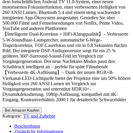
dem fortschrittlichen Android TV 11.0-System, einer neuen
motorisierten Fokussierfunktion, einer verbesserten Helligkeit von
260 ANSI Lumen, Bluetooth 5.4 und einem stetig wachsenden
integrierten App-Ökosystem ausgestattet. Genießen Sie über
500.000 Filme und Fernsehsendungen von Netflix, Prime Video,
YouTube und anderen Plattformen
【Intelligente Dual-Korrektur + HiFi-Klangqualität】– Verbesserte
5-W-Soundbase-Lautsprecher, automatische 6-Wege-
Trapezkorrektur, TOF-Laserfokus und ein in 0,8 Sekunden flaches
Bild. Der integrierte DSP-Audioprozessor sorgt für ein 25 %
größeres 360°-Surround-Sound-Feld im Vergleich zur
Vorgängergeneration. Der neue Nachtkino-Modus passt den
Schalldruck intelligent an – perfekt für späte Filmabende
【Verbesserte 4K-Auflösung】– Dank der neuen RGB+B-
Vierkanal-LED-Lichtquelle bietet der Projektor eine um 50% höhere
Helligkeit von 260 ANSI Lumen im Vergleich zur
Vorgängergeneration und unterstützt HDR10+-
Dynamikdekodierung. 1080p-Auflösung, kompatibel mit 4K-
Eingang, Kontrastverhältnis 2000:1 für detailreiche Schwarzbilder
Bei Amazon Kaufen
Kategorie:
TV und Zubehör
Beschreibung
Zusätzliche Informationen