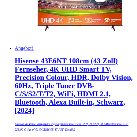
Angebot!
Hisense 43E6NT 108cm (43 Zoll)
Fernseher, 4K UHD Smart TV,
Precision Colour, HDR, Dolby Vision,
60Hz, Triple Tuner DVB-
C/S/S2/T/T2, WiFi, HDMI 2.1,
Bluetooth, Alexa Built-in, Schwarz,
[2024]
Amazon.de Price:
269,99
€
Ursprünglicher Preis war: 269,99 €
229,00
€
Aktueller Preis ist:
229,00 €.
(as of 01/04/2026 05:47 PST-
Details
)