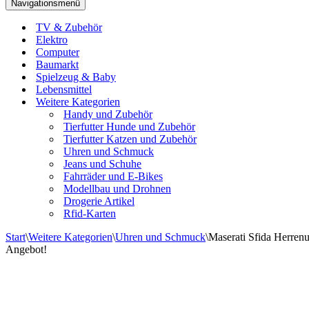
Navigationsmenü
TV & Zubehör
Elektro
Computer
Baumarkt
Spielzeug & Baby
Lebensmittel
Weitere Kategorien
Handy und Zubehör
Tierfutter Hunde und Zubehör
Tierfutter Katzen und Zubehör
Uhren und Schmuck
Jeans und Schuhe
Fahrräder und E-Bikes
Modellbau und Drohnen
Drogerie Artikel
Rfid-Karten
Start
\
Weitere Kategorien
\
Uhren und Schmuck
\
Maserati Sfida Herren
Angebot!