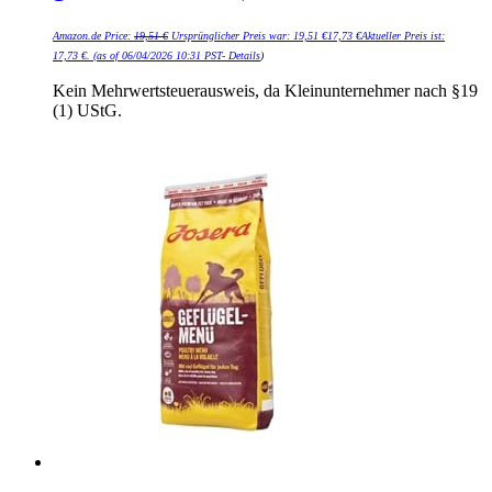
Amazon.de Price:
19,51
€
Ursprünglicher Preis war: 19,51 €
17,73
€
Aktueller Preis ist:
17,73 €.
(as of 06/04/2026 10:31 PST-
Details
)
Kein Mehrwertsteuerausweis, da Kleinunternehmer nach §19
(1) UStG.