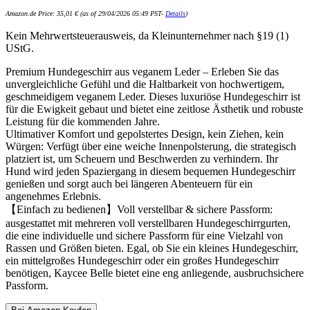
Amazon.de Price:
35,01
€
(as of 29/04/2026 05:49 PST-
Details
)
Kein Mehrwertsteuerausweis, da Kleinunternehmer nach §19 (1)
UStG.
Premium Hundegeschirr aus veganem Leder – Erleben Sie das
unvergleichliche Gefühl und die Haltbarkeit von hochwertigem,
geschmeidigem veganem Leder. Dieses luxuriöse Hundegeschirr ist
für die Ewigkeit gebaut und bietet eine zeitlose Ästhetik und robuste
Leistung für die kommenden Jahre.
Ultimativer Komfort und gepolstertes Design, kein Ziehen, kein
Würgen: Verfügt über eine weiche Innenpolsterung, die strategisch
platziert ist, um Scheuern und Beschwerden zu verhindern. Ihr
Hund wird jeden Spaziergang in diesem bequemen Hundegeschirr
genießen und sorgt auch bei längeren Abenteuern für ein
angenehmes Erlebnis.
【Einfach zu bedienen】Voll verstellbar & sichere Passform:
ausgestattet mit mehreren voll verstellbaren Hundegeschirrgurten,
die eine individuelle und sichere Passform für eine Vielzahl von
Rassen und Größen bieten. Egal, ob Sie ein kleines Hundegeschirr,
ein mittelgroßes Hundegeschirr oder ein großes Hundegeschirr
benötigen, Kaycee Belle bietet eine eng anliegende, ausbruchsichere
Passform.