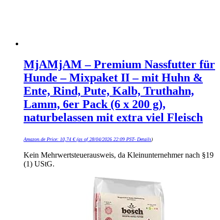
MjAMjAM – Premium Nassfutter für
Hunde – Mixpaket II – mit Huhn &
Ente, Rind, Pute, Kalb, Truthahn,
Lamm, 6er Pack (6 x 200 g),
naturbelassen mit extra viel Fleisch
Amazon.de Price:
10,74
€
(as of 28/04/2026 22:09 PST-
Details
)
Kein Mehrwertsteuerausweis, da Kleinunternehmer nach §19
(1) UStG.