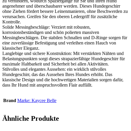
zu verhindern, wodurch Spaziergänge für Sie und Ihren Hund
angenehmer und überschaubarer werden. Dieses Hundegeschirr
ohne Ziehen fördert bessere Leinenmanieren, ohne Beschwerden zu
verursachen. Greifen Sie den oberen Ledergriff für zusätzliche
Kontrolle.
Solide Messingbeschläge: Verziert mit robusten,
korrosionsbeständigen und schön polierten massiven
Messingbeschlägen. Die stabilen Schnallen und D-Ringe sorgen für
eine zuverlässige Befestigung und verleihen einen Hauch von
klassischer Eleganz.
Langlebige und sichere Konstruktion: Mit verstärkten Nähten und
Belastungspunkten sorgt dieses strapazierfähige Hundegeschirr für
maximale Haltbarkeit und Sicherheit bei allen Aktivitäten.
Stilvolles und elegantes Aussehen: ein wirklich stilvolles
Hundegeschirr, das das Aussehen Ihres Hundes erhöht. Das
klassische Design und die hochwertigen Materialien sorgen dafür,
dass Ihr Hund mit anspruchsvollem Flair auffällt.
Brand
Marke: Kaycee Belle
Ähnliche Produkte