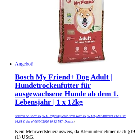
Angebot!
Bosch My Friend+ Dog Adult |
Hundetrockenfutter für
ausgewachsene Hunde ab dem 1.
Lebensjahr | 1 x 12kg
Amazon.de Price:
19,95
€
Ursprünglicher Preis war: 19,95 €
16,68
€
Aktueller Preis ist:
16,68 €.
(as of 06/04/2026 10:32 PST-
Details
)
Kein Mehrwertsteuerausweis, da Kleinunternehmer nach §19
(1) UStG.