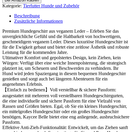
Bei Amazon Kaufen
Kategorie:
Tierfutter Hunde und Zubehör
Beschreibung
Zusätzliche Informationen
Premium Hundegeschirr aus veganem Leder – Erleben Sie das
unvergleichliche Gefühl und die Haltbarkeit von hochwertigem,
geschmeidigem veganem Leder. Dieses luxuriöse Hundegeschirr ist
für die Ewigkeit gebaut und bietet eine zeitlose Ästhetik und robuste
Leistung für die kommenden Jahre.
Ultimativer Komfort und gepolstertes Design, kein Ziehen, kein
Würgen: Verfügt über eine weiche Innenpolsterung, die strategisch
platziert ist, um Scheuern und Beschwerden zu verhindern. Ihr
Hund wird jeden Spaziergang in diesem bequemen Hundegeschirr
genießen und sorgt auch bei längeren Abenteuern für ein
angenehmes Erlebnis.
【Einfach zu bedienen】Voll verstellbar & sichere Passform:
ausgestattet mit mehreren voll verstellbaren Hundegeschirrgurten,
die eine individuelle und sichere Passform für eine Vielzahl von
Rassen und Größen bieten. Egal, ob Sie ein kleines Hundegeschirr,
ein mittelgroßes Hundegeschirr oder ein großes Hundegeschirr
benötigen, Kaycee Belle bietet eine eng anliegende, ausbruchsichere
Passform.
Effektive Anti-Zieh-Funktionalität: Entwickelt, um das Ziehen sanft