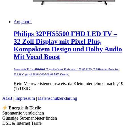
Angebot!
Philips 32PHS5500 FHD LED TV –
32 Zoll Display mit Pixel Plus,
Kompaktem Design und Dolby Audio
Mit Vocal Boost
Amazon.de Price:
179,00
€
Ursprünglicher Preis war: 179,00 €
139,11
€
Aktueller Preis ist:
139,11 €.
(as of 28/04/2026 08:06 PST-
Details
)
Kein Mehrwertsteuerausweis, da Kleinunternehmer nach §19
(1) UStG.
AGB
|
Impressum
|
Datenschutzerklärung
Energie & Tarife
Stromtarife vergleichen
Günstige Stromanbieter finden
DSL & Internet Tarife