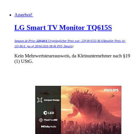
Angebot!
LG Smart TV Monitor TQ615S
Amazon.de Price:
229,00
€
Ursprünglicher Preis war: 229,00 €
155,86
€
Aktueller Preis ist:
155,86 €.
(as of 28/04/2026 08:06 PST-
Details
)
Kein Mehrwertsteuerausweis, da Kleinunternehmer nach §19
(1) UStG.