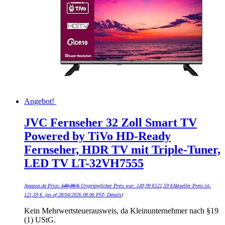
Angebot!
JVC Fernseher 32 Zoll Smart TV
Powered by TiVo HD-Ready
Fernseher, HDR TV mit Triple-Tuner,
LED TV LT-32VH7555
Amazon.de Price:
149,99
€
Ursprünglicher Preis war: 149,99 €
121,59
€
Aktueller Preis ist:
121,59 €.
(as of 28/04/2026 08:06 PST-
Details
)
Kein Mehrwertsteuerausweis, da Kleinunternehmer nach §19
(1) UStG.