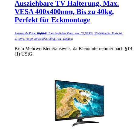
Ausziehbare TV Halterung, Max.
VESA 400x400mm, Bis zu 40kg,
Perfekt für Eckmontage
Amazon.de Price:
27,99
€
Ursprünglicher Preis war: 27,99 €
21,99
€
Aktueller Preis ist:
21,99 €.
(as of 28/04/2026 08:06 PST-
Details
)
Kein Mehrwertsteuerausweis, da Kleinunternehmer nach §19
(1) UStG.