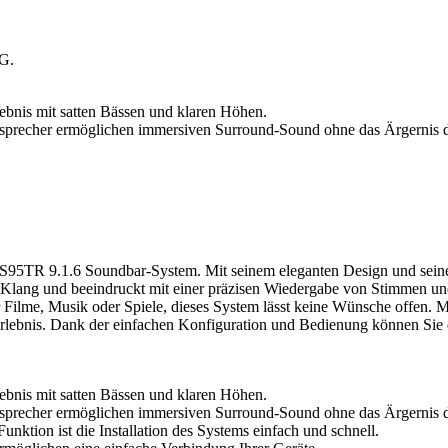
tG.
bnis mit satten Bässen und klaren Höhen.
tsprecher ermöglichen immersiven Surround-Sound ohne das Ärgernis 
DS95TR 9.1.6 Soundbar-System. Mit seinem eleganten Design und sein
en Klang und beeindruckt mit einer präzisen Wiedergabe von Stimmen und
r Filme, Musik oder Spiele, dieses System lässt keine Wünsche offen. 
lebnis. Dank der einfachen Konfiguration und Bedienung können Sie di
bnis mit satten Bässen und klaren Höhen.
tsprecher ermöglichen immersiven Surround-Sound ohne das Ärgernis 
on ist die Installation des Systems einfach und schnell.