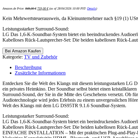
Ursprünglicher
Aktueller
Amazon.de Price:
849,00
€
759,00
€
(as of 28/04/2026 10:00 PST-
Details
)
Preis
Preis
war:
ist:
849,00 €
759,00 €.
Kein Mehrwertsteuerausweis, da Kleinunternehmer nach §19 (1) US
Leistungsstarker Surround-Sound:
LG Das 1,6-K-Soundbar-System bietet ein beeindruckendes Audioerle
Kabelloses Rück-Lautsprecher-Set: Die beiden kabellosen Rück-Lau
Bei Amazon Kaufen
Kategorie:
TV und Zubehör
Beschreibung
Zusätzliche Informationen
Entdecken Sie die Welt des Klangs mit diesem leistungsstarken LG 
ein privates Heimkino. Der Soundbar selbst bietet einen kristallklar
Surround-Sound, der Sie in die Mitte des Geschehens versetzt. Ob fü
Audiotechnologie wird jedes Erlebnis zu einem unvergesslichen Hörer
Welt des Klangs mit dem LG DS95TR 9.1.6 Soundbar-System.
Leistungsstarker Surround-Sound:
LG Das 1,6-K-Soundbar-System bietet ein beeindruckendes Audioerle
Kabelloses Rück-Lautsprecher-Set: Die beiden kabellosen Rück-Lau
EINFACHE INSTALLATION – Mit der praktischen Plug-and-Play-Funkti