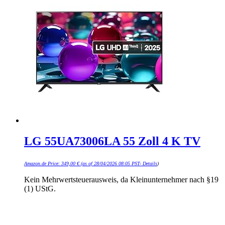
LG 55UA73006LA 55 Zoll 4 K TV
Amazon.de Price:
349,00
€
(as of 28/04/2026 08:05 PST-
Details
)
Kein Mehrwertsteuerausweis, da Kleinunternehmer nach §19
(1) UStG.