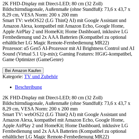
2K FHD-Display mit Direct-LED; 80 cm (32 Zoll)
Bildschirmdiagonale, Außenmaße (ohne Standfuß): 73,6 x 43,7 x
8,29 cm, VESA Norm: 200 x 200 mm
Smart TV: webOS22 (LG ThinQ AI) mit Google Assistant und
Amazon Alexa, kompatibel mit Amazon Echo, Google Home,
Apple AirPlay 2 und HomeKit; Home Dashboard, inklusive LG
Fernbedienung und 2x AAA Batterien (Kompatibel zu optional
erhältlicher LG Magic Remote-Fernbedienung MR22)
Prozessor: α5 Gen5 AI-Prozessor mit AI Brightness Control und AI
Sound (Virtual 5.1 Up-mix); Gaming Features: HGiG-kompatibel,
Game Optimizer (GameGenre)
Bei Amazon Kaufen
Kategorie:
TV und Zubehör
Beschreibung
2K FHD-Display mit Direct-LED; 80 cm (32 Zoll)
Bildschirmdiagonale, Außenmaße (ohne Standfuß): 73,6 x 43,7 x
8,29 cm, VESA Norm: 200 x 200 mm
Smart TV: webOS22 (LG ThinQ AI) mit Google Assistant und
Amazon Alexa, kompatibel mit Amazon Echo, Google Home,
Apple AirPlay 2 und HomeKit; Home Dashboard, inklusive LG
Fernbedienung und 2x AAA Batterien (Kompatibel zu optional
erhältlicher LG Magic Remote-Fernbedienung MR22)