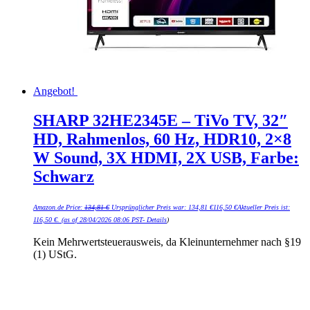
Angebot!
SHARP 32HE2345E – TiVo TV, 32″
HD, Rahmenlos, 60 Hz, HDR10, 2×8
W Sound, 3X HDMI, 2X USB, Farbe:
Schwarz
Amazon.de Price:
134,81
€
Ursprünglicher Preis war: 134,81 €
116,50
€
Aktueller Preis ist:
116,50 €.
(as of 28/04/2026 08:06 PST-
Details
)
Kein Mehrwertsteuerausweis, da Kleinunternehmer nach §19
(1) UStG.