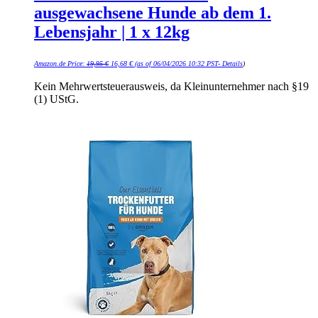
ausgewachsene Hunde ab dem 1.
Lebensjahr | 1 x 12kg
Ursprünglicher
Aktueller
Amazon.de Price:
19,95
€
16,68
€
(as of 06/04/2026 10:32 PST-
Details
)
Preis
Preis
war:
ist:
19,95 €
16,68 €.
Kein Mehrwertsteuerausweis, da Kleinunternehmer nach §19
(1) UStG.