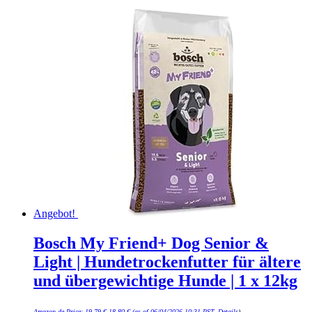
Angebot!
Bosch My Friend+ Dog Senior &
Light | Hundetrockenfutter für ältere
und übergewichtige Hunde | 1 x 12kg
Ursprünglicher
Aktueller
Amazon.de Price:
19,79
€
18,80
€
(as of 06/04/2026 10:31 PST-
Details
)