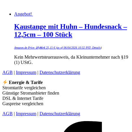
Angebot!
Kaustange mit Huhn – Hundesnack –
12,5cm – 100 Stück
Ursprünglicher
Aktueller
Amazon.de Price:
27,95
€
25,15
€
(as of 06/04/2026 10:32 PST-
Details
)
Preis
Preis
war:
ist:
27,95 €
25,15 €.
Kein Mehrwertsteuerausweis, da Kleinunternehmer nach §19
(1) UStG.
AGB
|
Impressum
|
Datenschutzerklärung
Energie & Tarife
Stromtarife vergleichen
Günstige Stromanbieter finden
DSL & Internet Tarife
Gaspreise vergleichen
AGB
|
Impressum
|
Datenschutzerklärung