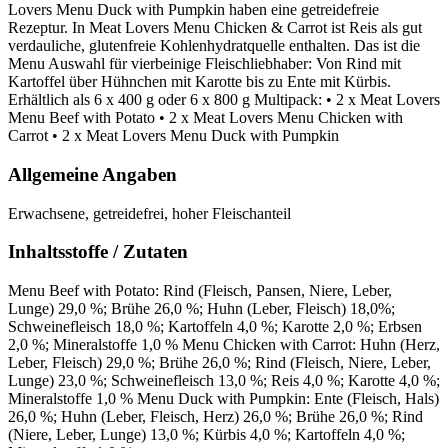
Lovers Menu Duck with Pumpkin haben eine getreidefreie
Rezeptur. In Meat Lovers Menu Chicken & Carrot ist Reis als gut
verdauliche, glutenfreie Kohlenhydratquelle enthalten. Das ist die
Menu Auswahl für vierbeinige Fleischliebhaber: Von Rind mit
Kartoffel über Hühnchen mit Karotte bis zu Ente mit Kürbis.
Erhältlich als 6 x 400 g oder 6 x 800 g Multipack: • 2 x Meat Lovers
Menu Beef with Potato • 2 x Meat Lovers Menu Chicken with
Carrot • 2 x Meat Lovers Menu Duck with Pumpkin
Allgemeine Angaben
Erwachsene, getreidefrei, hoher Fleischanteil
Inhaltsstoffe / Zutaten
Menu Beef with Potato: Rind (Fleisch, Pansen, Niere, Leber,
Lunge) 29,0 %; Brühe 26,0 %; Huhn (Leber, Fleisch) 18,0%;
Schweinefleisch 18,0 %; Kartoffeln 4,0 %; Karotte 2,0 %; Erbsen
2,0 %; Mineralstoffe 1,0 % Menu Chicken with Carrot: Huhn (Herz,
Leber, Fleisch) 29,0 %; Brühe 26,0 %; Rind (Fleisch, Niere, Leber,
Lunge) 23,0 %; Schweinefleisch 13,0 %; Reis 4,0 %; Karotte 4,0 %;
Mineralstoffe 1,0 % Menu Duck with Pumpkin: Ente (Fleisch, Hals)
26,0 %; Huhn (Leber, Fleisch, Herz) 26,0 %; Brühe 26,0 %; Rind
(Niere, Leber, Lunge) 13,0 %; Kürbis 4,0 %; Kartoffeln 4,0 %;