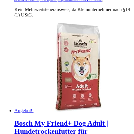
Preis
Preis
war:
ist:
19,79 €
18,80 €.
Kein Mehrwertsteuerausweis, da Kleinunternehmer nach §19
(1) UStG.
Angebot!
Bosch My Friend+ Dog Adult |
Hundetrockenfutter für