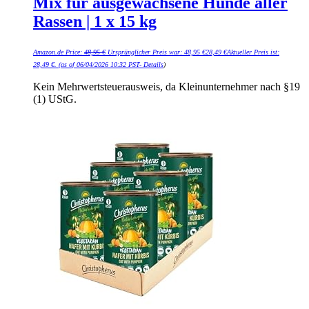
Mix für ausgewachsene Hunde aller
Rassen | 1 x 15 kg
Amazon.de Price:
48,95
€
Ursprünglicher Preis war: 48,95 €
28,49
€
Aktueller Preis ist:
28,49 €.
(as of 06/04/2026 10:32 PST-
Details
)
Kein Mehrwertsteuerausweis, da Kleinunternehmer nach §19
(1) UStG.