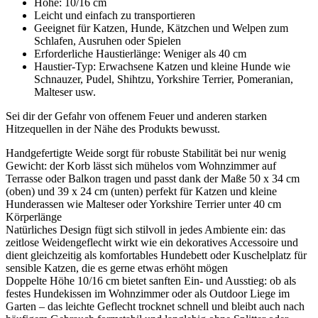
Höhe: 10/16 cm
Leicht und einfach zu transportieren
Geeignet für Katzen, Hunde, Kätzchen und Welpen zum
Schlafen, Ausruhen oder Spielen
Erforderliche Haustierlänge: Weniger als 40 cm
Haustier-Typ: Erwachsene Katzen und kleine Hunde wie
Schnauzer, Pudel, Shihtzu, Yorkshire Terrier, Pomeranian,
Malteser usw.
Sei dir der Gefahr von offenem Feuer und anderen starken
Hitzequellen in der Nähe des Produkts bewusst.
Handgefertigte Weide sorgt für robuste Stabilität bei nur wenig
Gewicht: der Korb lässt sich mühelos vom Wohnzimmer auf
Terrasse oder Balkon tragen und passt dank der Maße 50 x 34 cm
(oben) und 39 x 24 cm (unten) perfekt für Katzen und kleine
Hunderassen wie Malteser oder Yorkshire Terrier unter 40 cm
Körperlänge
Natürliches Design fügt sich stilvoll in jedes Ambiente ein: das
zeitlose Weidengeflecht wirkt wie ein dekoratives Accessoire und
dient gleichzeitig als komfortables Hundebett oder Kuschelplatz für
sensible Katzen, die es gerne etwas erhöht mögen
Doppelte Höhe 10/16 cm bietet sanften Ein- und Ausstieg: ob als
festes Hundekissen im Wohnzimmer oder als Outdoor Liege im
Garten – das leichte Geflecht trocknet schnell und bleibt auch nach