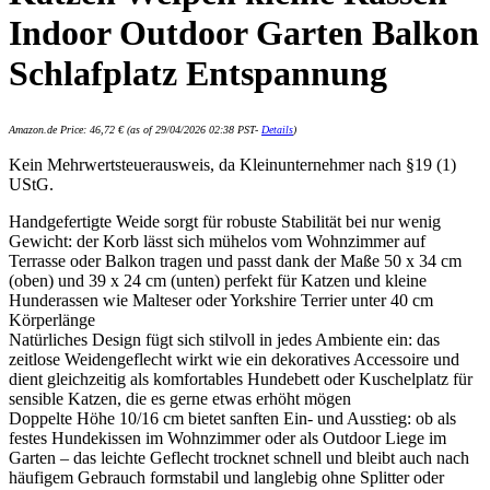
Indoor Outdoor Garten Balkon
Schlafplatz Entspannung
Amazon.de Price:
46,72
€
(as of 29/04/2026 02:38 PST-
Details
)
Kein Mehrwertsteuerausweis, da Kleinunternehmer nach §19 (1)
UStG.
Handgefertigte Weide sorgt für robuste Stabilität bei nur wenig
Gewicht: der Korb lässt sich mühelos vom Wohnzimmer auf
Terrasse oder Balkon tragen und passt dank der Maße 50 x 34 cm
(oben) und 39 x 24 cm (unten) perfekt für Katzen und kleine
Hunderassen wie Malteser oder Yorkshire Terrier unter 40 cm
Körperlänge
Natürliches Design fügt sich stilvoll in jedes Ambiente ein: das
zeitlose Weidengeflecht wirkt wie ein dekoratives Accessoire und
dient gleichzeitig als komfortables Hundebett oder Kuschelplatz für
sensible Katzen, die es gerne etwas erhöht mögen
Doppelte Höhe 10/16 cm bietet sanften Ein- und Ausstieg: ob als
festes Hundekissen im Wohnzimmer oder als Outdoor Liege im
Garten – das leichte Geflecht trocknet schnell und bleibt auch nach
häufigem Gebrauch formstabil und langlebig ohne Splitter oder