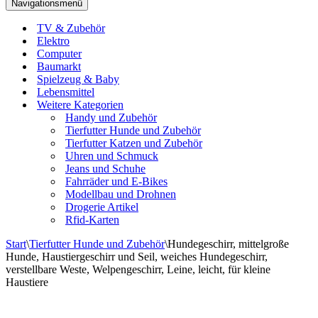
Navigationsmenü
TV & Zubehör
Elektro
Computer
Baumarkt
Spielzeug & Baby
Lebensmittel
Weitere Kategorien
Handy und Zubehör
Tierfutter Hunde und Zubehör
Tierfutter Katzen und Zubehör
Uhren und Schmuck
Jeans und Schuhe
Fahrräder und E-Bikes
Modellbau und Drohnen
Drogerie Artikel
Rfid-Karten
Start
\
Tierfutter Hunde und Zubehör
\
Hundegeschirr, mittelgroße
Hunde, Haustiergeschirr und Seil, weiches Hundegeschirr,
verstellbare Weste, Welpengeschirr, Leine, leicht, für kleine
Haustiere