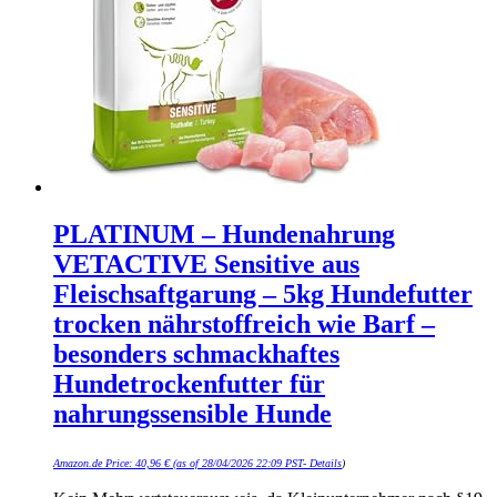
PLATINUM – Hundenahrung
VETACTIVE Sensitive aus
Fleischsaftgarung – 5kg Hundefutter
trocken nährstoffreich wie Barf –
besonders schmackhaftes
Hundetrockenfutter für
nahrungssensible Hunde
Amazon.de Price:
40,96
€
(as of 28/04/2026 22:09 PST-
Details
)