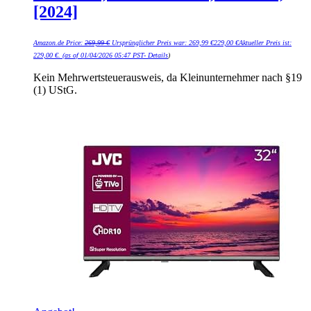
[2024]
Amazon.de Price:
269,99
€
Ursprünglicher Preis war: 269,99 €
229,00
€
Aktueller Preis ist:
229,00 €.
(as of 01/04/2026 05:47 PST-
Details
)
Kein Mehrwertsteuerausweis, da Kleinunternehmer nach §19
(1) UStG.