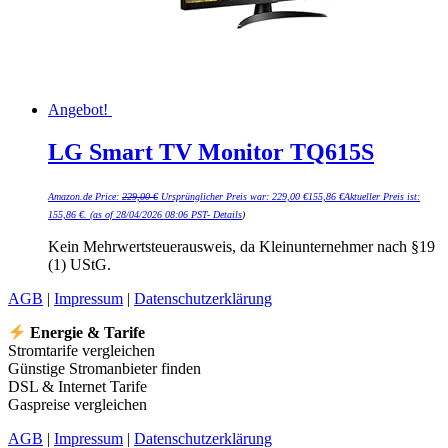
Angebot!
LG Smart TV Monitor TQ615S
Amazon.de Price:
229,00
€
Ursprünglicher Preis war: 229,00 €
155,86
€
Aktueller Preis ist:
155,86 €.
(as of 28/04/2026 08:06 PST-
Details
)
Kein Mehrwertsteuerausweis, da Kleinunternehmer nach §19
(1) UStG.
AGB
|
Impressum
|
Datenschutzerklärung
Energie & Tarife
Stromtarife vergleichen
Günstige Stromanbieter finden
DSL & Internet Tarife
Gaspreise vergleichen
AGB
|
Impressum
|
Datenschutzerklärung