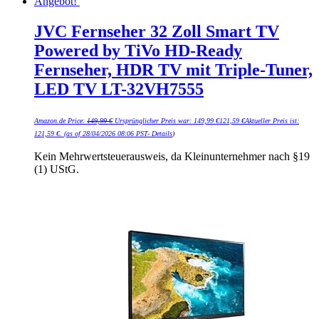
Angebot!
JVC Fernseher 32 Zoll Smart TV
Powered by TiVo HD-Ready
Fernseher, HDR TV mit Triple-Tuner,
LED TV LT-32VH7555
Amazon.de Price:
149,99
€
Ursprünglicher Preis war: 149,99 €
121,59
€
Aktueller Preis ist:
121,59 €.
(as of 28/04/2026 08:06 PST-
Details
)
Kein Mehrwertsteuerausweis, da Kleinunternehmer nach §19
(1) UStG.