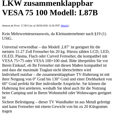
LKW zusammenklappbar
VESA 75 100 Modell: L87B
Amazon.de Price:
17,90
€
(as of 28/04/2026 14:56 PST-
Details
)
Kein Mehrwertsteuerausweis, da Kleinunternehmer nach §19 (1)
UStG.
Universal verwendbar – das Modell ‚L87‘ ist geeignet für die
meisten 11-27 Zoll Fernseher bis 20 kg. Hierzu zählen LCD, LED,
OLED, Plasma, Flach oder Curved Fernseher, die kompatibel mit
VESA 75×75 oder VESA 100×100 sind. Bitte überprüfen Sie vor
Ihrem Einkauf, ob Ihr Fernseher mit diesen Maßen kompatibel ist
und dass die maximale Traglast nicht überschritten wird
Individuell nutzbar – die zusammenklappbare TV-Halterung ist mit
ihrer Neigung von 0° Grad bis 130° Grad und einer Drehbarkeit von
60° Grad perfekt für Ihre individuelle Ansprüche. Sie können die
Halterung fest arretieren, weshalb Sie ideal auch für die Nutzung
beim Camping und in Ihrem Wohnmobil oder Wohnwagen geeignet
ist
Sichere Befestigung – dieser TV Wandhalter ist aus Metall gefertigt
und kann Fernseher mit einem Gewicht von bis zu 20 Kilogramm
tragen