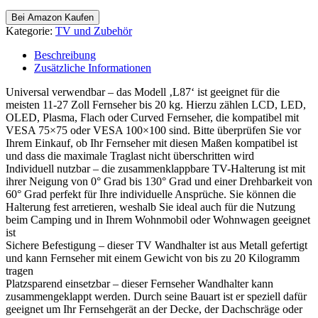
Bei Amazon Kaufen
Kategorie:
TV und Zubehör
Beschreibung
Zusätzliche Informationen
Universal verwendbar – das Modell ‚L87‘ ist geeignet für die
meisten 11-27 Zoll Fernseher bis 20 kg. Hierzu zählen LCD, LED,
OLED, Plasma, Flach oder Curved Fernseher, die kompatibel mit
VESA 75×75 oder VESA 100×100 sind. Bitte überprüfen Sie vor
Ihrem Einkauf, ob Ihr Fernseher mit diesen Maßen kompatibel ist
und dass die maximale Traglast nicht überschritten wird
Individuell nutzbar – die zusammenklappbare TV-Halterung ist mit
ihrer Neigung von 0° Grad bis 130° Grad und einer Drehbarkeit von
60° Grad perfekt für Ihre individuelle Ansprüche. Sie können die
Halterung fest arretieren, weshalb Sie ideal auch für die Nutzung
beim Camping und in Ihrem Wohnmobil oder Wohnwagen geeignet
ist
Sichere Befestigung – dieser TV Wandhalter ist aus Metall gefertigt
und kann Fernseher mit einem Gewicht von bis zu 20 Kilogramm
tragen
Platzsparend einsetzbar – dieser Fernseher Wandhalter kann
zusammengeklappt werden. Durch seine Bauart ist er speziell dafür
geeignet um Ihr Fernsehgerät an der Decke, der Dachschräge oder