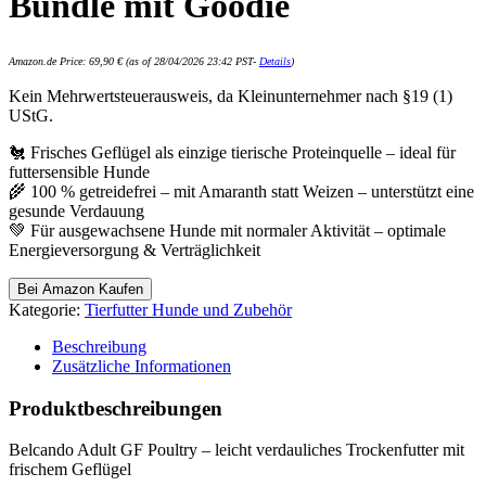
Bundle mit Goodie
Amazon.de Price:
69,90
€
(as of 28/04/2026 23:42 PST-
Details
)
Kein Mehrwertsteuerausweis, da Kleinunternehmer nach §19 (1)
UStG.
🐔 Frisches Geflügel als einzige tierische Proteinquelle – ideal für
futtersensible Hunde
🌾 100 % getreidefrei – mit Amaranth statt Weizen – unterstützt eine
gesunde Verdauung
💚 Für ausgewachsene Hunde mit normaler Aktivität – optimale
Energieversorgung & Verträglichkeit
Bei Amazon Kaufen
Kategorie:
Tierfutter Hunde und Zubehör
Beschreibung
Zusätzliche Informationen
Produktbeschreibungen
Belcando Adult GF Poultry – leicht verdauliches Trockenfutter mit
frischem Geflügel