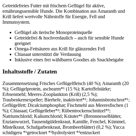
Getreidefreies Futter mit frischem Geflügel für aktive,
ernährungssensible Hunde. Die Kombination aus Amaranth und
Krill liefert wertvolle Nährstoffe für Energie, Fell und
Immunsystem.
Geflügel als tierische Monoproteinquelle
Getreidefrei & hochverdaulich – auch für sensible Hunde
geeignet
Omega-Fettsäuren aus Krill für glänzendes Fell
Chiasaat unterstützt die Verdauung
Inklusive eines frei wählbaren Goodies als Snackbeigabe
Inhaltsstoffe / Zutaten
Zusammensetzung Frisches Geflügelfleisch (40 %); Amaranth (20
%); Geflügelprotein, aschearm*¹ (15 %); Kartoffelstärke;
Erbsenmehl; Meeres-Zooplankton (Krill) (2,5 %);
Traubenkernexpeller; Bierhefe, inaktiviert*¹; Johannisbrotschrot*¹;
Geflügelfett; Dicalciumphosphat; Fischmehl aus Meeresfischen (1
%); Chiasaat; Geflügelleber*²; Rübentrockenschnitzel*³;
Natriumchlorid; Kaliumchlorid; Kräuter*¹ (Brennnesselblätter,
Enzianwurzel, Tausendgüldenkraut, Kamille, Fenchel, Kümmel,
Mistelkraut, Schafgarbenkraut, Brombeerblätter) (0,2 %); Yucca
schidigera *¹getrocknet *²hydrolysiert *³entzuckert