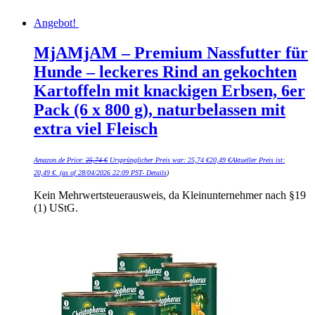
Angebot!
MjAMjAM – Premium Nassfutter für
Hunde – leckeres Rind an gekochten
Kartoffeln mit knackigen Erbsen, 6er
Pack (6 x 800 g), naturbelassen mit
extra viel Fleisch
Amazon.de Price:
25,74
€
Ursprünglicher Preis war: 25,74 €
20,49
€
Aktueller Preis ist:
20,49 €.
(as of 28/04/2026 22:09 PST-
Details
)
Kein Mehrwertsteuerausweis, da Kleinunternehmer nach §19
(1) UStG.