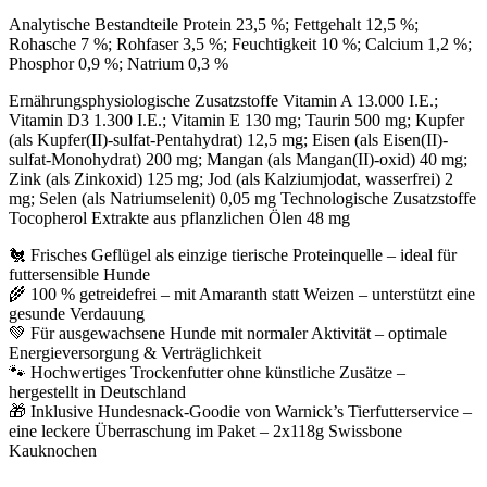
Analytische Bestandteile Protein 23,5 %; Fettgehalt 12,5 %;
Rohasche 7 %; Rohfaser 3,5 %; Feuchtigkeit 10 %; Calcium 1,2 %;
Phosphor 0,9 %; Natrium 0,3 %
Ernährungsphysiologische Zusatzstoffe Vitamin A 13.000 I.E.;
Vitamin D3 1.300 I.E.; Vitamin E 130 mg; Taurin 500 mg; Kupfer
(als Kupfer(II)-sulfat-Pentahydrat) 12,5 mg; Eisen (als Eisen(II)-
sulfat-Monohydrat) 200 mg; Mangan (als Mangan(II)-oxid) 40 mg;
Zink (als Zinkoxid) 125 mg; Jod (als Kalziumjodat, wasserfrei) 2
mg; Selen (als Natriumselenit) 0,05 mg Technologische Zusatzstoffe
Tocopherol Extrakte aus pflanzlichen Ölen 48 mg
🐔 Frisches Geflügel als einzige tierische Proteinquelle – ideal für
futtersensible Hunde
🌾 100 % getreidefrei – mit Amaranth statt Weizen – unterstützt eine
gesunde Verdauung
💚 Für ausgewachsene Hunde mit normaler Aktivität – optimale
Energieversorgung & Verträglichkeit
🐾 Hochwertiges Trockenfutter ohne künstliche Zusätze –
hergestellt in Deutschland
🎁 Inklusive Hundesnack-Goodie von Warnick’s Tierfutterservice –
eine leckere Überraschung im Paket – 2x118g Swissbone
Kauknochen