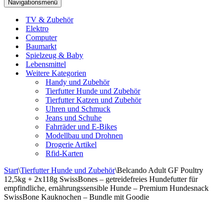
Navigationsmenü
TV & Zubehör
Elektro
Computer
Baumarkt
Spielzeug & Baby
Lebensmittel
Weitere Kategorien
Handy und Zubehör
Tierfutter Hunde und Zubehör
Tierfutter Katzen und Zubehör
Uhren und Schmuck
Jeans und Schuhe
Fahrräder und E-Bikes
Modellbau und Drohnen
Drogerie Artikel
Rfid-Karten
Start
\
Tierfutter Hunde und Zubehör
\
Belcando Adult GF Poultry
12,5kg + 2x118g SwissBones – getreidefreies Hundefutter für
empfindliche, ernährungssensible Hunde – Premium Hundesnack
SwissBone Kauknochen – Bundle mit Goodie