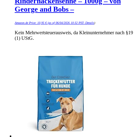
Rindernackensehne – 1000g – von
George and Bobs –
Amazon.de Price:
10,95
€
(as of 06/04/2026 10:32 PST-
Details
)
Kein Mehrwertsteuerausweis, da Kleinunternehmer nach §19
(1) UStG.