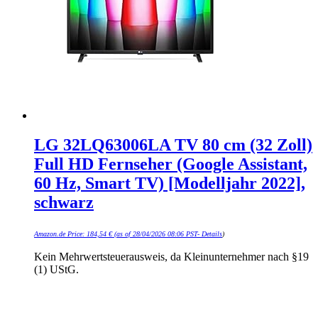
LG 32LQ63006LA TV 80 cm (32 Zoll)
Full HD Fernseher (Google Assistant,
60 Hz, Smart TV) [Modelljahr 2022],
schwarz
Amazon.de Price:
184,54
€
(as of 28/04/2026 08:06 PST-
Details
)
Kein Mehrwertsteuerausweis, da Kleinunternehmer nach §19
(1) UStG.