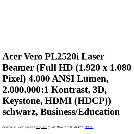
Acer Vero PL2520i Laser
Beamer (Full HD (1.920 x 1.080
Pixel) 4.000 ANSI Lumen,
2.000.000:1 Kontrast, 3D,
Keystone, HDMI (HDCP))
schwarz, Business/Education
Ursprünglicher
Aktueller
Amazon.de Price:
736,87
€
705,27
€
(as of 28/04/2026 08:44 PST-
Details
)
Preis
Preis
war:
ist: