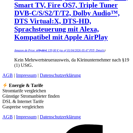
Smart TV, Fire OS7, Triple Tuner
DVB-C/S/S2/T/T2, Dolby Audio™,
DTS Virtual:X, DTS-HD,
Sprachsteuerung mit Alexa,
Kompatibel mit Apple AirPlay
Ursprünglicher
Aktueller
Amazon.de Price:
179,00
€
139,00
€
(as of 01/04/2026 05:47 PST-
Details
)
Preis
Preis
war:
ist:
179,00 €
139,00 €.
Kein Mehrwertsteuerausweis, da Kleinunternehmer nach §19
(1) UStG.
AGB
|
Impressum
|
Datenschutzerklärung
Energie & Tarife
Stromtarife vergleichen
Günstige Stromanbieter finden
DSL & Internet Tarife
Gaspreise vergleichen
AGB
|
Impressum
|
Datenschutzerklärung