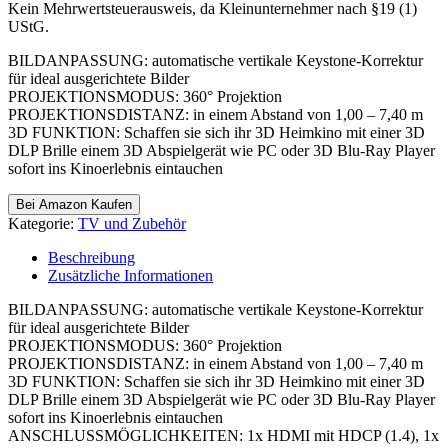
736,87 €
705,27 €.
Kein Mehrwertsteuerausweis, da Kleinunternehmer nach §19 (1)
UStG.
BILDANPASSUNG: automatische vertikale Keystone-Korrektur
für ideal ausgerichtete Bilder
PROJEKTIONSMODUS: 360° Projektion
PROJEKTIONSDISTANZ: in einem Abstand von 1,00 – 7,40 m
3D FUNKTION: Schaffen sie sich ihr 3D Heimkino mit einer 3D
DLP Brille einem 3D Abspielgerät wie PC oder 3D Blu-Ray Player
sofort ins Kinoerlebnis eintauchen
Bei Amazon Kaufen
Kategorie:
TV und Zubehör
Beschreibung
Zusätzliche Informationen
BILDANPASSUNG: automatische vertikale Keystone-Korrektur
für ideal ausgerichtete Bilder
PROJEKTIONSMODUS: 360° Projektion
PROJEKTIONSDISTANZ: in einem Abstand von 1,00 – 7,40 m
3D FUNKTION: Schaffen sie sich ihr 3D Heimkino mit einer 3D
DLP Brille einem 3D Abspielgerät wie PC oder 3D Blu-Ray Player
sofort ins Kinoerlebnis eintauchen
ANSCHLUSSMÖGLICHKEITEN: 1x HDMI mit HDCP (1.4), 1x