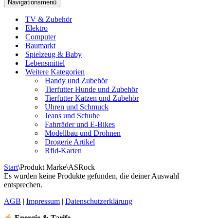
Navigationsmenü
TV & Zubehör
Elektro
Computer
Baumarkt
Spielzeug & Baby
Lebensmittel
Weitere Kategorien
Handy und Zubehör
Tierfutter Hunde und Zubehör
Tierfutter Katzen und Zubehör
Uhren und Schmuck
Jeans und Schuhe
Fahrräder und E-Bikes
Modellbau und Drohnen
Drogerie Artikel
Rfid-Karten
Start
\
Produkt Marke
\
‎ASRock
Es wurden keine Produkte gefunden, die deiner Auswahl
entsprechen.
AGB
|
Impressum
|
Datenschutzerklärung
Energie & Tarife