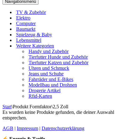
Navigationsmenü
TV & Zubehör
Elektro
Computer
Baumarkt
Spielzeug & Baby
Lebensmittel
Weitere Kategorien
Handy und Zubehör
Tierfutter Hunde und Zubehör
Tierfutter Katzen und Zubehör
Uhren und Schmuck
Jeans und Schuhe
Fahrräder und E-Bikes
Modellbau und Drohnen
Drogerie Artikel
Rfid-Karten
Start
\
Produkt Formfaktor
\
‎2,5 Zoll
Es wurden keine Produkte gefunden, die deiner Auswahl
entsprechen.
AGB
|
Impressum
|
Datenschutzerklärung
Energie & Tarife