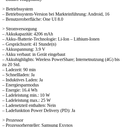
> Betriebssystem
– Betriebssystem-Version bei Markteinführung: Android, 16
– Benutzeroberfläche: One UI 8.0
> Stromversorgung
– Akkukapazität: 4206 mAh
– Akku-/Batterie-Technologie: Li-Ion – Lithium-Ionen
– Gesprächszeit: 41 Stunde(n)
– Akkuspannung: 3.9 V
– Akku verbaut: in Gerät eingebaut
– Akkuhighlights: Wireless PowerShare; Internetnutzung (4G) bis
zu 20 Std.
– Ladezeit: 90 min
– Schnellladen: Ja
– Induktives Laden: Ja
– Energiesparmodus
– Energie: 16.4 Wh
– Ladeleistung min.: 10 W
– Ladeleistung max.: 25 W
– Ladenetzteil enthalten: Nein
– Ladefunktion Power Delivery (PD): Ja
> Prozessor
– Prozessorhersteller: Samsung Exynos