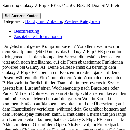
Samsung Galaxy Z Flip 7 FE 6.7″ 256GB/8GB Dual SIM Preto
Bei Amazon Kaufen
Kategorien:
Handy und Zubehör
,
Weitere Kategorien
Beschreibung
Zusätzliche Informationen
Du gehst nicht gerne Kompromisse ein? Vor allem, wenn es um
dein Smartphone geht?Dann ist das Galaxy Z Flip7 FE genau für
dich gemacht. In dem kompakten Verwandlungskünstler stecken
jetzt auch noch intelligente, auf die Form abgestimmte Funktionen
powered bei Galaxy AI. Deine Selfies kannst du beruhigt dem
Galaxy Z Flip7 FE überlassen. Konzentriere dich ganz auf deine
Posen, während die FlexCam mit dem Auto Zoom den passenden
Bildausschnitt für dich findet. Damit du immer bestens in Szene
gesetzt bist. Lust auf einen Wochenendtrip nach Barcelona oder
Paris? Mit dem Dolmetscher kannst du Sprachbarrieren überwinden
und mühelos mit Menschen auf der ganzen Welt in Kontakt
kommen. Einfach aufklappen, anwinkeln und die Übersetzung auf
dem Hauptdisplay verfolgen, während dein Gegenüber bequem auf
dem Frontdisplay mitlesen kann. Damit deine Unterhaltungen lange
am Laufen bleiben können, hat das Galaxy Z Flip7 FE einen starken
Akku zu bieten. Ob auf dem Open-Air-Festival, im Freizeitpark
oder beim Chillen am See: Das robuste, wassergeschützte Gehäuse