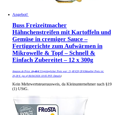
Angebot!
Buss Freizeitmacher
Hähnchenstreifen mit Kartoffeln und
Gemüse in cremiger Sauce –
Fertiggerichte zum Aufwärmen in
Mikrowelle & Topf – Schnell &
Einfach Zubereitet – 12 x 300g
Amazon.de Price:
21,48
€
Ursprünglicher Preis war: 21,48 €
20,28
€
Aktueller Preis ist:
20,28 €.
(as of 06/04/2026 10:05 PST-
Details
)
Kein Mehrwertsteuerausweis, da Kleinunternehmer nach §19
(1) UStG.