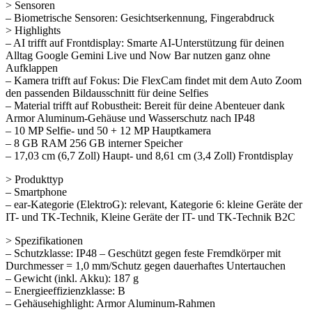
> Sensoren
– Biometrische Sensoren: Gesichtserkennung, Fingerabdruck
> Highlights
– AI trifft auf Frontdisplay: Smarte AI-Unterstützung für deinen
Alltag Google Gemini Live und Now Bar nutzen ganz ohne
Aufklappen
– Kamera trifft auf Fokus: Die FlexCam findet mit dem Auto Zoom
den passenden Bildausschnitt für deine Selfies
– Material trifft auf Robustheit: Bereit für deine Abenteuer dank
Armor Aluminum-Gehäuse und Wasserschutz nach IP48
– 10 MP Selfie- und 50 + 12 MP Hauptkamera
– 8 GB RAM 256 GB interner Speicher
– 17,03 cm (6,7 Zoll) Haupt- und 8,61 cm (3,4 Zoll) Frontdisplay
> Produkttyp
– Smartphone
– ear-Kategorie (ElektroG): relevant, Kategorie 6: kleine Geräte der
IT- und TK-Technik, Kleine Geräte der IT- und TK-Technik B2C
> Spezifikationen
– Schutzklasse: IP48 – Geschützt gegen feste Fremdkörper mit
Durchmesser = 1,0 mm/Schutz gegen dauerhaftes Untertauchen
– Gewicht (inkl. Akku): 187 g
– Energieeffizienzklasse: B
– Gehäusehighlight: Armor Aluminum-Rahmen