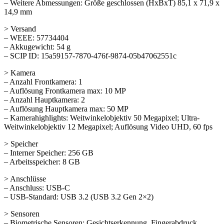
– Weitere Abmessungen: Größe geschlossen (HxBxT) 85,1 x 71,9 x
14,9 mm
> Versand
– WEEE: 57734404
– Akkugewicht: 54 g
– SCIP ID: 15a59157-7870-476f-9874-05b47062551c
> Kamera
– Anzahl Frontkamera: 1
– Auflösung Frontkamera max: 10 MP
– Anzahl Hauptkamera: 2
– Auflösung Hauptkamera max: 50 MP
– Kamerahighlights: Weitwinkelobjektiv 50 Megapixel; Ultra-
Weitwinkelobjektiv 12 Megapixel; Auflösung Video UHD, 60 fps
> Speicher
– Interner Speicher: 256 GB
– Arbeitsspeicher: 8 GB
> Anschlüsse
– Anschluss: USB-C
– USB-Standard: USB 3.2 (USB 3.2 Gen 2×2)
> Sensoren
– Biometrische Sensoren: Gesichtserkennung, Fingerabdruck