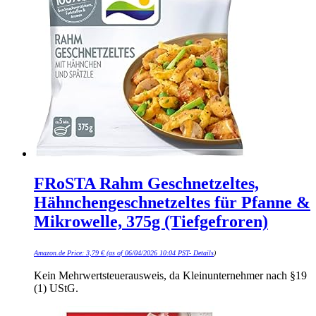
FRoSTA Rahm Geschnetzeltes,
Hähnchengeschnetzeltes für Pfanne &
Mikrowelle, 375g (Tiefgefroren)
Amazon.de Price:
3,79
€
(as of 06/04/2026 10:04 PST-
Details
)
Kein Mehrwertsteuerausweis, da Kleinunternehmer nach §19
(1) UStG.