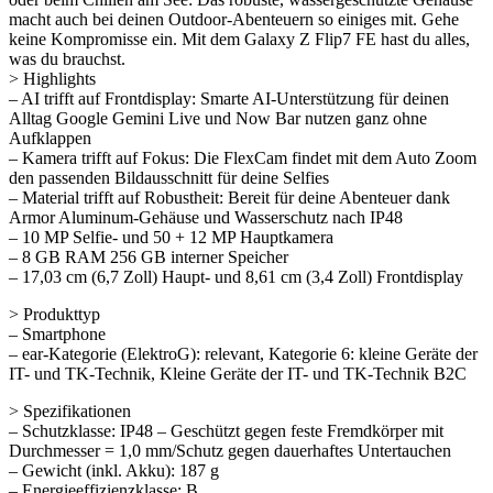
macht auch bei deinen Outdoor-Abenteuern so einiges mit. Gehe
keine Kompromisse ein. Mit dem Galaxy Z Flip7 FE hast du alles,
was du brauchst.
> Highlights
– AI trifft auf Frontdisplay: Smarte AI-Unterstützung für deinen
Alltag Google Gemini Live und Now Bar nutzen ganz ohne
Aufklappen
– Kamera trifft auf Fokus: Die FlexCam findet mit dem Auto Zoom
den passenden Bildausschnitt für deine Selfies
– Material trifft auf Robustheit: Bereit für deine Abenteuer dank
Armor Aluminum-Gehäuse und Wasserschutz nach IP48
– 10 MP Selfie- und 50 + 12 MP Hauptkamera
– 8 GB RAM 256 GB interner Speicher
– 17,03 cm (6,7 Zoll) Haupt- und 8,61 cm (3,4 Zoll) Frontdisplay
> Produkttyp
– Smartphone
– ear-Kategorie (ElektroG): relevant, Kategorie 6: kleine Geräte der
IT- und TK-Technik, Kleine Geräte der IT- und TK-Technik B2C
> Spezifikationen
– Schutzklasse: IP48 – Geschützt gegen feste Fremdkörper mit
Durchmesser = 1,0 mm/Schutz gegen dauerhaftes Untertauchen
– Gewicht (inkl. Akku): 187 g
– Energieeffizienzklasse: B